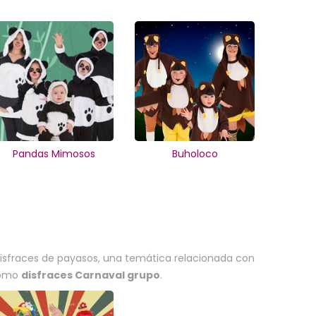
Pandas Mimosos
Buholoco
 disfraces de payasos, una temática relacionada con
 como
disfraces Carnaval grupo
.