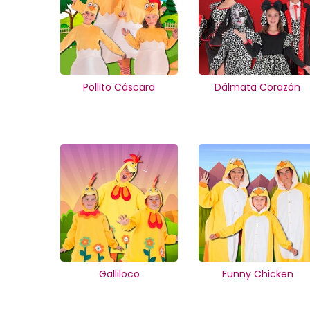
Pollito Cáscara
Dálmata Corazón
Galliloco
Funny Chicken