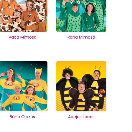
Vaca Mimosa
Rana Mimosa
Búho Ojazos
Abejas Locas