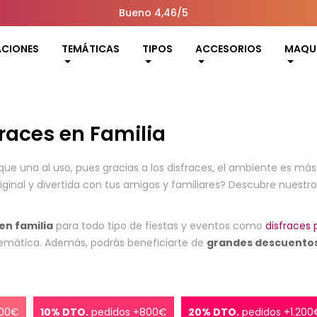
Bueno 4,46/5
ACIONES
TEMÁTICAS
TIPOS
ACCESORIOS
MAQUI
fraces en Familia
ue una al uso, pues gracias a los disfraces, el ambiente es más 
riginal y divertida con tus amigos y familiares? Descubre nuestr
en familia
para todo tipo de fiestas y eventos como
disfraces 
 temática. Además, podrás beneficiarte de
grandes descuentos
500€
10% DTO.
pedidos +800€
20% DTO.
pedidos +1.200