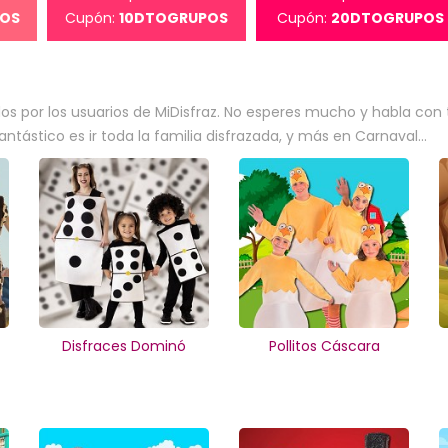
OS
Cupón:
10DTOGRUPOS
Cupón:
20DTOGRUPOS
por los usuarios de MiDisfraz. No esperes mucho y habla con t
tástico es ir toda la familia disfrazada, y más en Carnaval...
Disfraces Dominó
Pollitos Cáscara