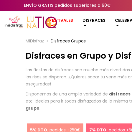
ENVÍO GRATIS pedidos superiores a 60€
FESTIVALES
DISFRACES
CELEBR
MiDisfraz
Disfraces Grupos
Disfraces en Grupo y Dis
Las fiestas de disfraces son mucho más divertidas q
las risas se disparan. ¿Quieres sacar tu vena más o
aseguradas!
Disponemos de una amplia variedad de
disfraces 
etc. ideales para ir todos disfrazados de la misma
grupo
.
5% DTO.
pedidos +250€
7% DTO.
pedidos +