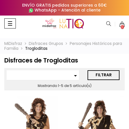
ENVÍO GRATIS pedidos superiores a 60€
WhatsApp
-
Atención al cliente
Navegación
☰
0
de
palanca
MiDisfraz
Disfraces Grupos
Personajes Históricos para
Familia
Trogloditas
Disfraces de Trogloditas
FILTRAR

Mostrando 1-5 de 5 artículo(s)