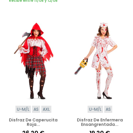
Recibe entre 11/08 y 12/08
U-M/L
AS
AXL
U-M/L
AS
Disfraz De Caperucita
Disfraz De Enfermera
Roja...
Ensangrentada...
26,20 €
19,20 €