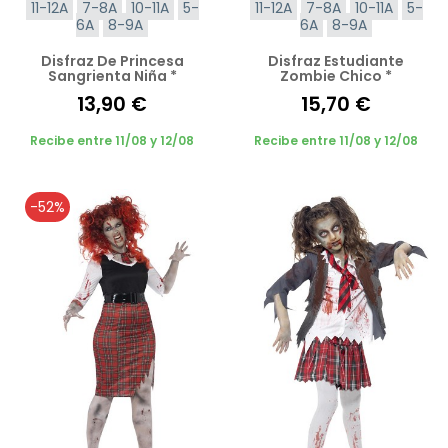
11-12A
7-8A
10-11A
5-
11-12A
7-8A
10-11A
5-
6A
8-9A
6A
8-9A
Disfraz De Princesa
Disfraz Estudiante
Sangrienta Niña *
Zombie Chico *
13,90 €
15,70 €
Recibe entre 11/08 y 12/08
Recibe entre 11/08 y 12/08
-52%