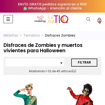
ENVÍO GRATIS pedidos superiores a 60€
WhatsApp
-
Atención al cliente
Navegación
☰
0
de
palanca
MiDisfraz
Temática
Disfraces Zombies
Disfraces de Zombies y muertos
vivientes para Halloween
FILTRAR

Mostrando 1-32 de 45 artículo(s)