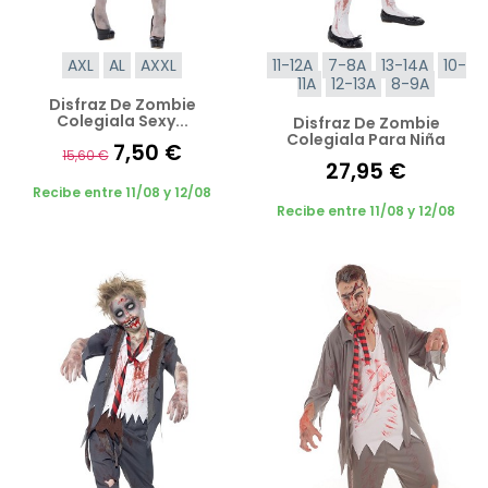
AXL
AL
AXXL
11-12A
7-8A
13-14A
10-
11A
12-13A
8-9A
Disfraz De Zombie
Colegiala Sexy...
Disfraz De Zombie
Colegiala Para Niña
7,50 €
15,60 €
27,95 €
Recibe entre 11/08 y 12/08
Recibe entre 11/08 y 12/08