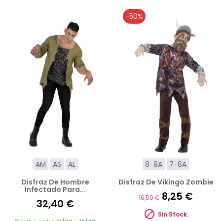
-50%
AM
AS
AL
8-9A
7-8A
Disfraz De Hombre
Disfraz De Vikingo Zombie
Infectado Para...
8,25 €
16,50 €
32,40 €

Sin Stock.