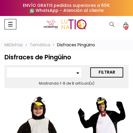
ENVÍO GRATIS pedidos superiores a 60€
WhatsApp
-
Atención al cliente
Navegación
☰
0
de
palanca
MiDisfraz
Temática
Disfraces Pingüino
Disfraces de Pingüino
FILTRAR

Mostrando 1-8 de 8 artículo(s)