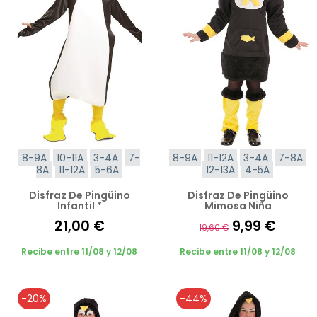
8-9A
10-11A
3-4A
7-
8-9A
11-12A
3-4A
7-8A
8A
11-12A
5-6A
12-13A
4-5A
Disfraz De Pingüino
Disfraz De Pingüino
Infantil *
Mimosa Niña
21,00 €
9,99 €
19,60 €
Recibe entre 11/08 y 12/08
Recibe entre 11/08 y 12/08
-20%
-44%