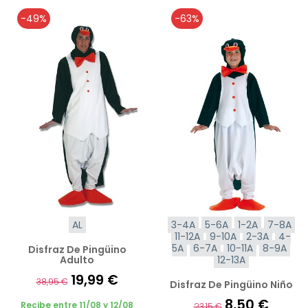
-49%
-63%
AL
3-4A
5-6A
1-2A
7-8A
11-12A
9-10A
2-3A
4-
5A
6-7A
10-11A
8-9A
Disfraz De Pingüino
Adulto
12-13A
19,99 €
38,95 €
Disfraz De Pingüino Niño
8,50 €
Recibe entre 11/08 y 12/08
23,15 €