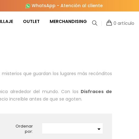
WhatsApp
-
Atención al cliente
LLAJE
OUTLET
MERCHANDISING
0 artículo
s misterios que guardan los lugares más recónditos
única alrededor del mundo. Con los
Disfraces de
ecio increíble antes de que se agoten.
Ordenar

por: