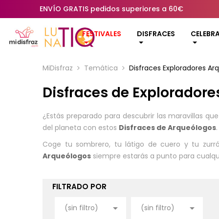
ENVÍO GRATIS pedidos superiores a 60€
FESTIVALES
DISFRACES
CELEBR
MiDisfraz
Temática
Disfraces Exploradores Ar
Disfraces de Exploradore
¿Estás preparado para descubrir las maravillas qu
del planeta con estos
Disfraces de Arqueólogos
.
Coge tu sombrero, tu látigo de cuero y tu zurr
Arqueólogos
siempre estarás a punto para cualquie
FILTRADO POR


(sin filtro)
(sin filtro)