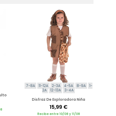
7-8A
11-12A
2-3A
4-5A
8-9A
1-
2A
12-13A
3-4A
ulto
Disfraz De Exploradora Niña
15,99 €
08
Recibe entre 10/08 y 11/08