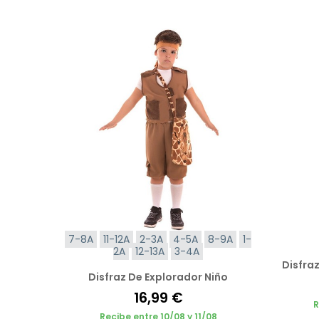
7-8A
11-12A
2-3A
4-5A
8-9A
1-
2A
12-13A
3-4A
Disfra
Disfraz De Explorador Niño
16,99 €
R
Recibe entre 10/08 y 11/08