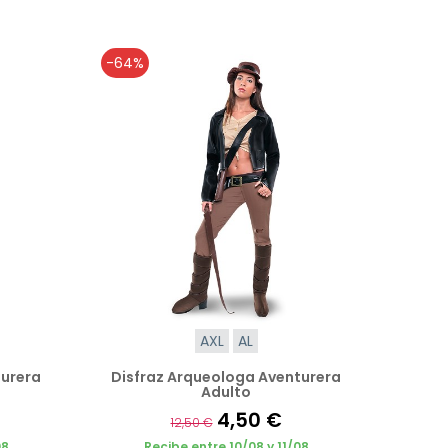
-64%
AXL
AL
turera
Disfraz Arqueologa Aventurera
Adulto
4,50 €
12,50 €
08
Recibe entre 10/08 y 11/08