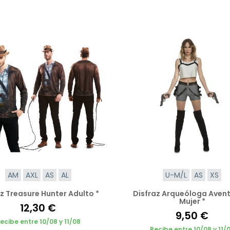
AM
AXL
AS
AL
U-M/L
AS
XS
z Treasure Hunter Adulto *
Disfraz Arqueóloga Aven
Mujer *
12,30 €
9,50 €
ecibe entre 10/08 y 11/08
Recibe entre 10/08 y 11/