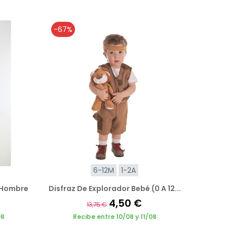
-67%
6-12M
1-2A
a Hombre
Disfraz De Explorador Bebé (0 A 12...
4,50 €
13,75 €
08
Recibe entre 10/08 y 11/08