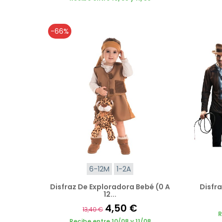
-66%
6-12M
1-2A
Disfraz De Exploradora Bebé (0 A
Disfra
12...
4,50 €
13,40 €
R
Recibe entre 10/08 y 11/08