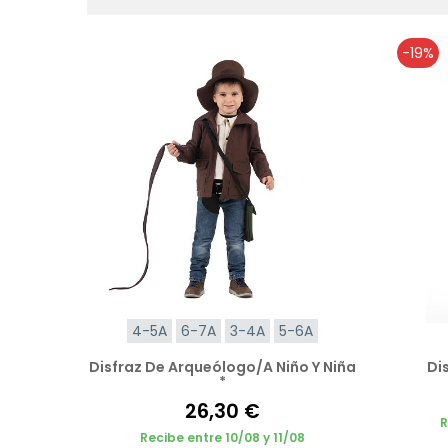
-19%
4-5A
6-7A
3-4A
5-6A
Disfraz De Arqueólogo/a Niño Y Niña
Di
*
26,30 €
R
Recibe entre 10/08 y 11/08