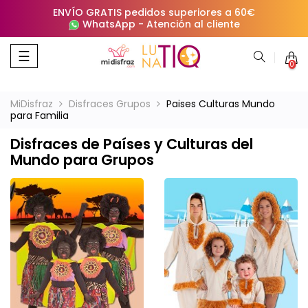
ENVÍO GRATIS pedidos superiores a 60€
WhatsApp
-
Atención al cliente
Navegación
☰
0
de
palanca
MiDisfraz
Disfraces Grupos
Paises Culturas Mundo
para Familia
Disfraces de Países y Culturas del
Mundo para Grupos