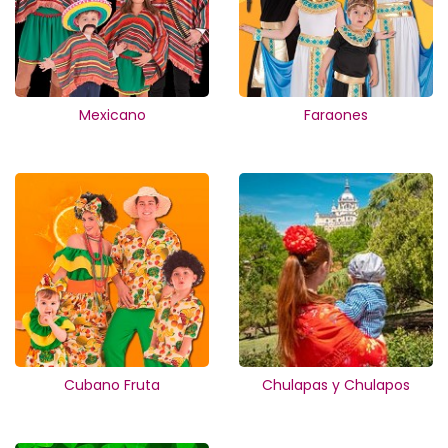
Mexicano
Faraones
Cubano Fruta
Chulapas y Chulapos