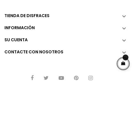
TIENDA DE DISFRACES

INFORMACIÓN

SU CUENTA

CONTACTE CON NOSOTROS

© 2026
MiDisfraz.com
by Lunatiq Fest, S.L. Todos los derechos
reservados.
Aviso Legal
Política de Privacidad
Política de Cookies