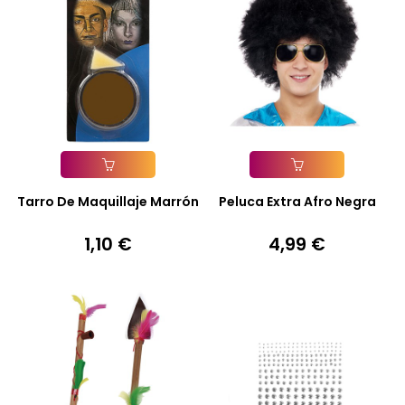
Añadir A La Cesta
Añadir A La Cesta
Tarro De Maquillaje Marrón
Peluca Extra Afro Negra
1,10 €
4,99 €
Precio
Precio