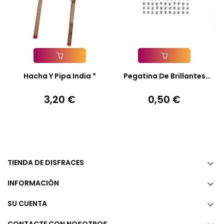
Añadir A La Cesta
Añadir A La Cesta
Hacha Y Pipa India *
Pegatina De Brillantes
Para...
3,20 €
0,50 €
Precio
Precio
TIENDA DE DISFRACES

INFORMACIÓN

SU CUENTA
