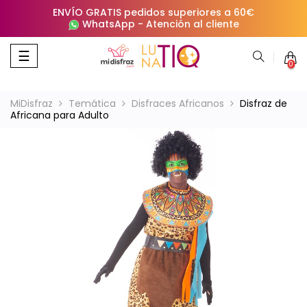
ENVÍO GRATIS pedidos superiores a 60€
WhatsApp
-
Atención al cliente
Navegación
☰
0
de
palanca
MiDisfraz
Temática
Disfraces Africanos
Disfraz de
Africana para Adulto