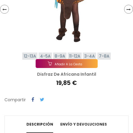
‹
›
12-13A
4-5A
8-9A
11-12A
3-4A
7-8A
Añadir A La Cesta
Disfraz De Africana Infantil
19,85 €
Compartir
DESCRIPCIÓN
ENVÍO Y DEVOLUCIONES