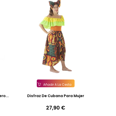
Añadir A La Cesta
ro...
Disfraz De Cubana Para Mujer
27,90 €
Precio