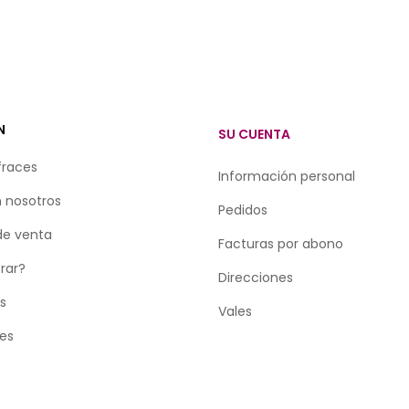
N
SU CUENTA
fraces
Información personal
 nosotros
Pedidos
de venta
Facturas por abono
rar?
Direcciones
as
Vales
tes