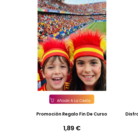
Añadir A La Cesta
Promoción Regalo Fin De Curso
Disfr
1,89 €
Precio