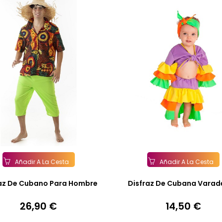
Añadir A La Cesta
Añadir A La Cesta
az De Cubano Para Hombre
Disfraz De Cubana Varade
26,90 €
14,50 €
Precio
Precio