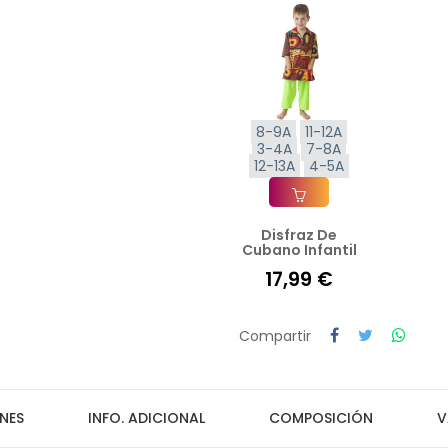
8-9A
11-12A
3-4A
7-8A
12-13A
4-5A
Disfraz De
Añadir A La Cesta
Cubano Infantil
17,99 €
Compartir
NES
INFO. ADICIONAL
COMPOSICIÓN
V