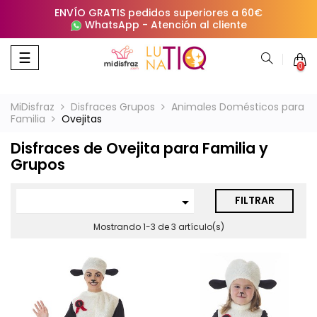
ENVÍO GRATIS pedidos superiores a 60€
WhatsApp
-
Atención al cliente
Navegación
☰
0
de
palanca
MiDisfraz
Disfraces Grupos
Animales Domésticos para
Familia
Ovejitas
Disfraces de Ovejita para Familia y
Grupos
FILTRAR

Mostrando 1-3 de 3 artículo(s)