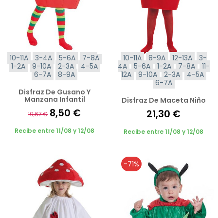
10-11A
3-4A
5-6A
7-8A
10-11A
8-9A
12-13A
3-
1-2A
9-10A
2-3A
4-5A
4A
5-6A
1-2A
7-8A
11-
6-7A
8-9A
12A
9-10A
2-3A
4-5A
6-7A
Disfraz De Gusano Y
Manzana Infantil
Disfraz De Maceta Niño
8,50 €
21,30 €
19,67 €
Recibe entre 11/08 y 12/08
Recibe entre 11/08 y 12/08
-71%