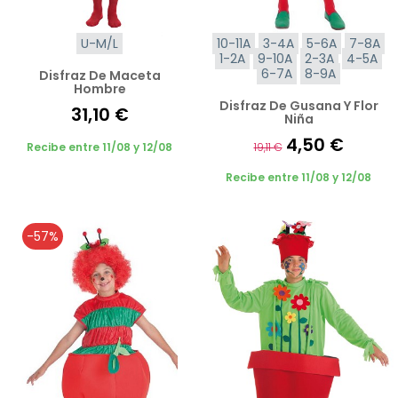
U-M/L
10-11A
3-4A
5-6A
7-8A
1-2A
9-10A
2-3A
4-5A
6-7A
8-9A
Disfraz De Maceta
Hombre
Disfraz De Gusana Y Flor
31,10 €
Niña
4,50 €
Recibe entre 11/08 y 12/08
19,11 €
Recibe entre 11/08 y 12/08
-57%