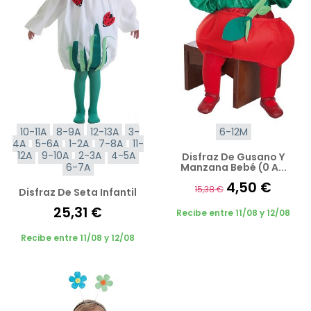
10-11A
8-9A
12-13A
3-
6-12M
4A
5-6A
1-2A
7-8A
11-
12A
9-10A
2-3A
4-5A
Disfraz De Gusano Y
6-7A
Manzana Bebé (0 A...
4,50 €
15,38 €
Disfraz De Seta Infantil
25,31 €
Recibe entre 11/08 y 12/08
Recibe entre 11/08 y 12/08