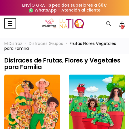
ENVÍO GRATIS pedidos superiores a 60€
WhatsApp
-
Atención al cliente
Navegación
☰
0
de
palanca
MiDisfraz
Disfraces Grupos
Frutas Flores Vegetales
para Familia
Disfraces de Frutas, Flores y Vegetales
para Familia