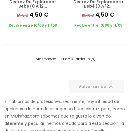
Disfraz De Explorador
Disfraz De Exploradora
Bebé (0 A 12...
Bebé (0 A 12...
4,50 €
4,50 €
13,75 €
13,40 €
Recibe entre 10/08 y 11/08
Recibe entre 10/08 y 11/08
Mostrando 1-18 de 18 artículo(s)

Volver arriba
Si hablamos de profesiones, realmente, hay infinidad de
opciones a la hora de escoger un buen disfraz, pero, como
en MiDisfraz.com sabemos que te gusta lo divertido,
diferente y peculiar, hemos creado para ti esta sección, la
de disfraces de profesiones para grupos y familias.