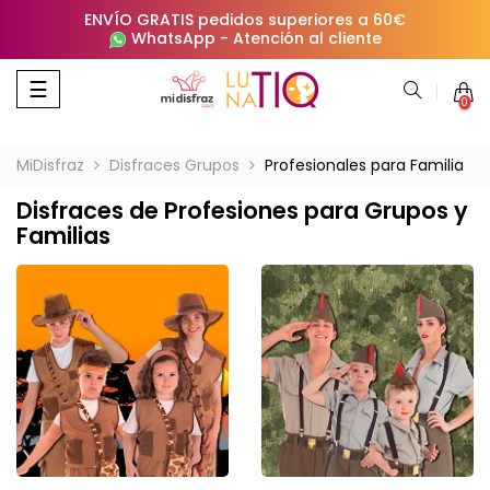
ENVÍO GRATIS pedidos superiores a 60€
WhatsApp
-
Atención al cliente
Navegación
☰
0
de
palanca
MiDisfraz
Disfraces Grupos
Profesionales para Familia
Disfraces de Profesiones para Grupos y
Familias