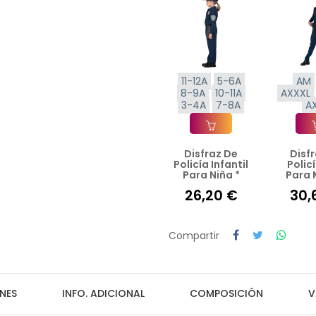
11-12A
5-6A
AM
8-9A
10-11A
AXXXL
3-4A
7-8A
A
Disfraz De
Disf
Añadir A La Cesta
Añad
Policía Infantil
Polic
Para Niña *
Para 
26,20 €
30,
Compartir
NES
INFO. ADICIONAL
COMPOSICIÓN
V