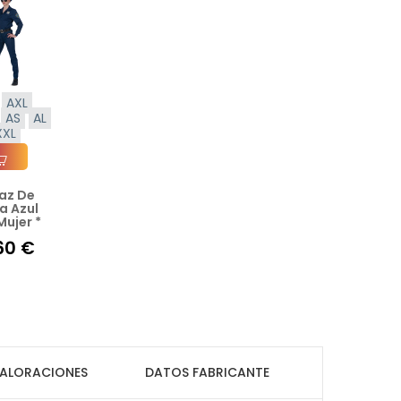
AXL
AS
AL
XXL
raz De
ir A La Cesta
ía Azul
Mujer *
60 €
ALORACIONES
DATOS FABRICANTE