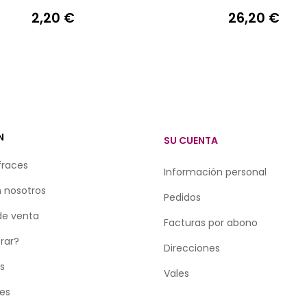
2,20 €
26,20 €
Precio
Precio
N
SU CUENTA
fraces
Información personal
 nosotros
Pedidos
de venta
Facturas por abono
rar?
Direcciones
as
Vales
tes