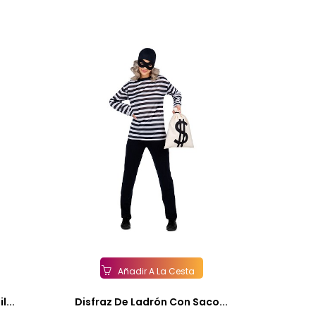
Añadir A La Cesta
l...
Disfraz De Ladrón Con Saco...