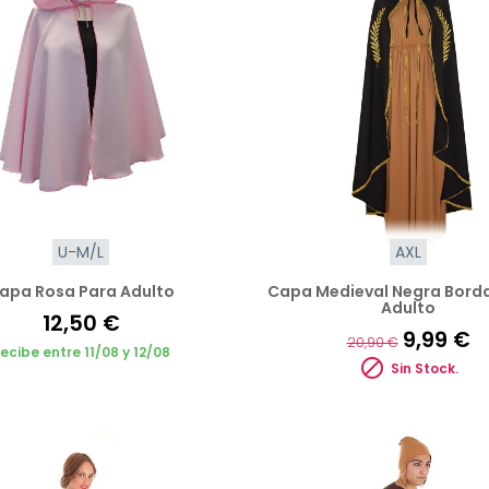
U-M/L
AXL
apa Rosa Para Adulto
Capa Medieval Negra Bord
Adulto
12,50 €
9,99 €
20,90 €
ecibe entre 11/08 y 12/08

Sin Stock.