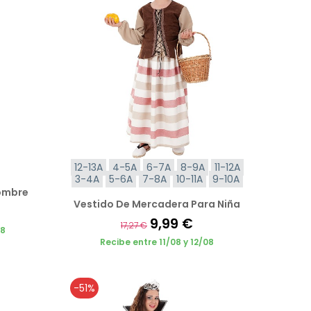
12-13A
4-5A
6-7A
8-9A
11-12A
3-4A
5-6A
7-8A
10-11A
9-10A
Hombre
Vestido De Mercadera Para Niña
9,99 €
17,27 €
08
Recibe entre 11/08 y 12/08
-51%