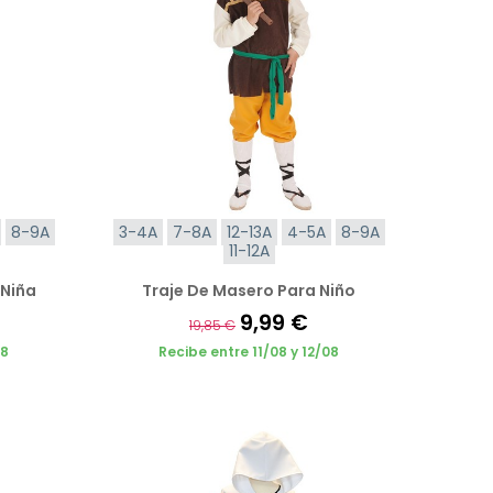
8-9A
3-4A
7-8A
12-13A
4-5A
8-9A
11-12A
 Niña
Traje De Masero Para Niño
9,99 €
19,85 €
08
Recibe entre 11/08 y 12/08