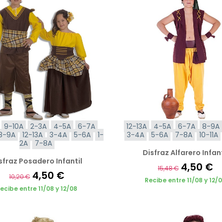
9-10A
2-3A
4-5A
6-7A
12-13A
4-5A
6-7A
8-9A
8-9A
12-13A
3-4A
5-6A
1-
3-4A
5-6A
7-8A
10-11A
2A
7-8A
Disfraz Alfarero Infant
sfraz Posadero Infantil
4,50 €
15,48 €
4,50 €
10,20 €
Recibe entre 11/08 y 12/
ecibe entre 11/08 y 12/08