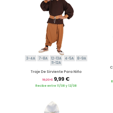
3-4A
7-8A
12-13A
4-5A
8-9A
11-12A
C
Traje De Sirviente Para Niño
9,99 €
18,20 €
R
Recibe entre 11/08 y 12/08