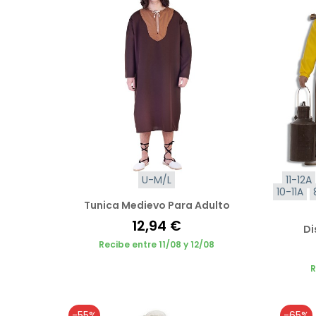
U-M/L
11-12A
10-11A
Tunica Medievo Para Adulto
12,94 €
Di
Recibe entre 11/08 y 12/08
R
-55%
-65%