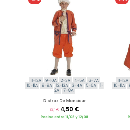
11-12A
9-10A
2-3A
4-5A
6-7A
11-12A
10-11A
8-9A
12-13A
3-4A
5-6A
1-
10-11A
2A
7-8A
Disfraz De Monsieur
4,50 €
10,11 €
Recibe entre 11/08 y 12/08
R