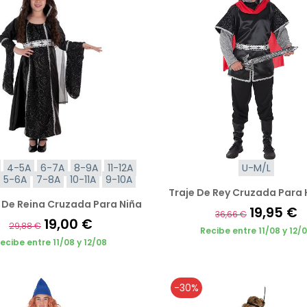
4-5A
6-7A
8-9A
11-12A
U-M/L
5-6A
7-8A
10-11A
9-10A
Traje De Rey Cruzada Para
 De Reina Cruzada Para Niña
19,95 €
36,66 €
19,00 €
29,88 €
Recibe entre 11/08 y 12/
ecibe entre 11/08 y 12/08
-30%