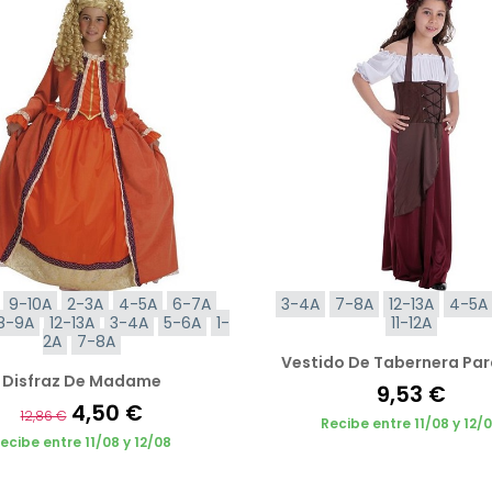
9-10A
2-3A
4-5A
6-7A
3-4A
7-8A
12-13A
4-5A
8-9A
12-13A
3-4A
5-6A
1-
11-12A
2A
7-8A
Vestido De Tabernera Par
Disfraz De Madame
9,53 €
4,50 €
12,86 €
Recibe entre 11/08 y 12/
ecibe entre 11/08 y 12/08