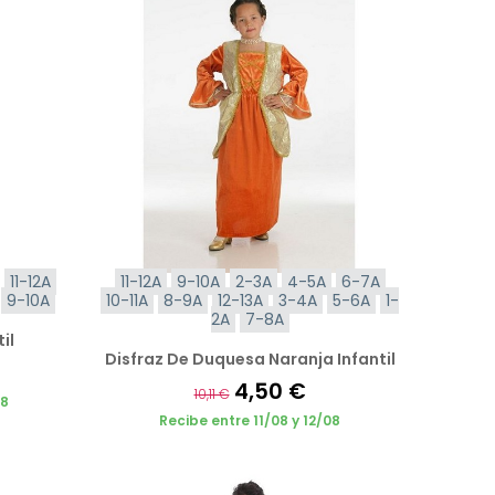
11-12A
11-12A
9-10A
2-3A
4-5A
6-7A
9-10A
10-11A
8-9A
12-13A
3-4A
5-6A
1-
2A
7-8A
il
Disfraz De Duquesa Naranja Infantil
4,50 €
10,11 €
08
Recibe entre 11/08 y 12/08