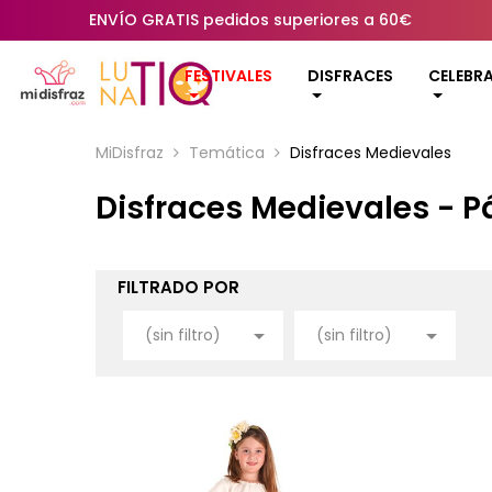
ENVÍO GRATIS pedidos superiores a 60€
FESTIVALES
DISFRACES
CELEBR
MiDisfraz
Temática
Disfraces Medievales
Disfraces Medievales - P
FILTRADO POR


(sin filtro)
(sin filtro)