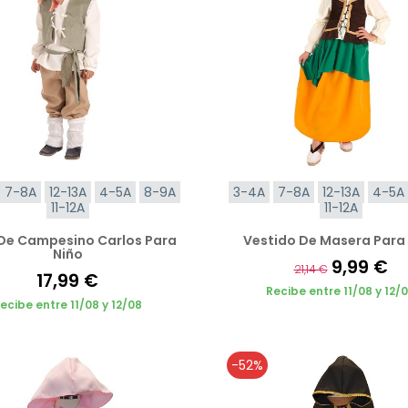
7-8A
12-13A
4-5A
8-9A
3-4A
7-8A
12-13A
4-5A
11-12A
11-12A
 De Campesino Carlos Para
Vestido De Masera Para
Niño
9,99 €
21,14 €
17,99 €
Recibe entre 11/08 y 12/
ecibe entre 11/08 y 12/08
-52%