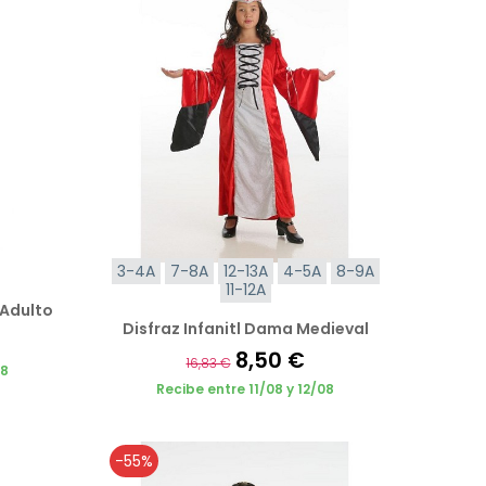
3-4A
7-8A
12-13A
4-5A
8-9A
11-12A
 Adulto
Disfraz Infanitl Dama Medieval
8,50 €
16,83 €
08
Recibe entre 11/08 y 12/08
-55%