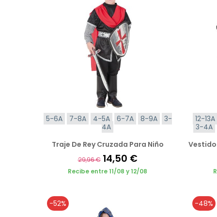
5-6A
7-8A
4-5A
6-7A
8-9A
3-
12-13A
4A
3-4A
Traje De Rey Cruzada Para Niño
Vestido
14,50 €
29,96 €
Recibe entre 11/08 y 12/08
R
-52%
-48%