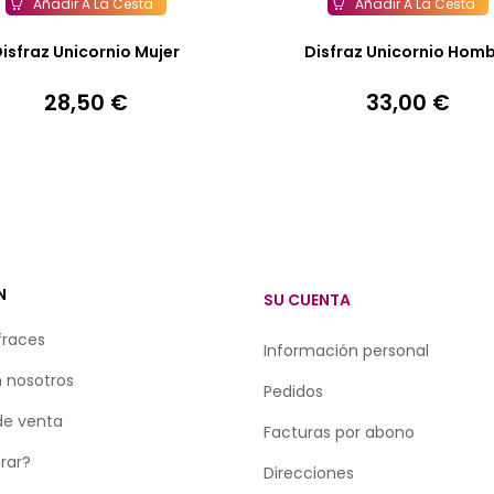
Añadir A La Cesta
Añadir A La Cesta
isfraz Unicornio Mujer
Disfraz Unicornio Hom
28,50 €
33,00 €
Precio
Precio
N
SU CUENTA
fraces
Información personal
 nosotros
Pedidos
de venta
Facturas por abono
rar?
Direcciones