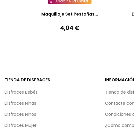
Añadir A La Cesta
Maquillaje Set Pestañas...
D
4,04 €
Precio
TIENDA DE DISFRACES
INFORMACIÓ
Disfraces Bebés
Tienda de dis
Disfraces Niñas
Contacte con
Disfraces Niños
Condiciones 
Disfraces Mujer
¿Cómo comp