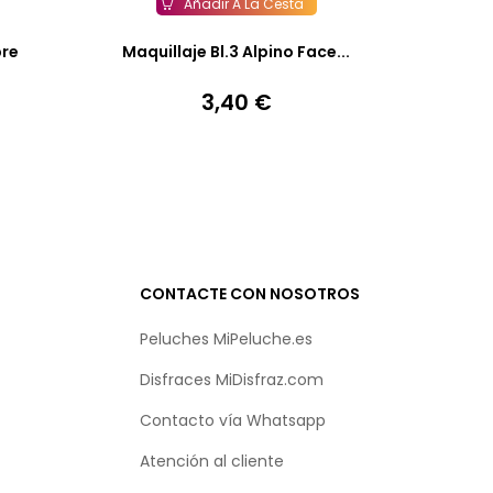
Añadir A La Cesta
bre
Maquillaje Bl.3 Alpino Face...
3,40 €
Precio
CONTACTE CON NOSOTROS
Peluches MiPeluche.es
Disfraces MiDisfraz.com
Contacto vía
Whatsapp
Atención al cliente