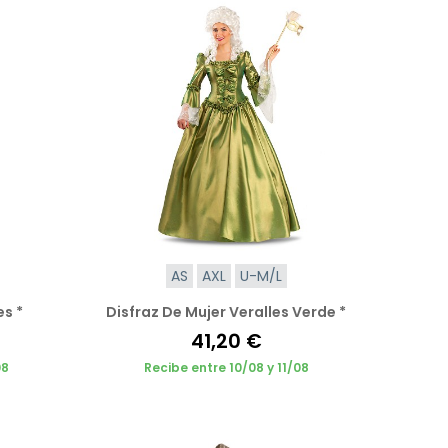
AS
AXL
U-M/L
es *
Disfraz De Mujer Veralles Verde *
41,20 €
08
Recibe entre 10/08 y 11/08