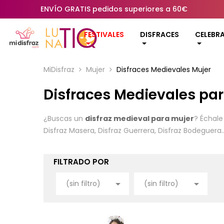
ENVÍO GRATIS pedidos superiores a 60€
FESTIVALES
DISFRACES
CELEBR
MiDisfraz
Mujer
Disfraces Medievales Mujer
Disfraces Medievales par
¿Buscas un
disfraz medieval para mujer
? Échale
Disfraz Masera, Disfraz Guerrera, Disfraz Bodeguer
FILTRADO POR


(sin filtro)
(sin filtro)