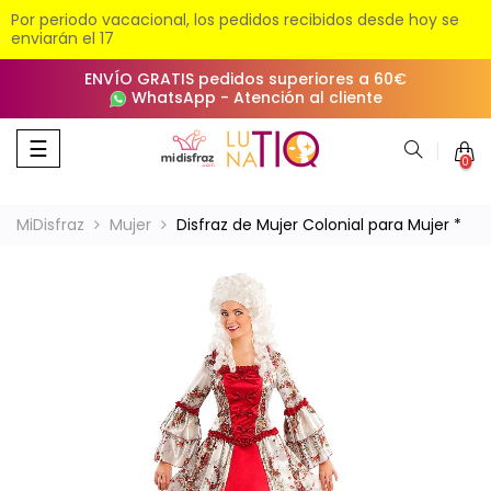
Por periodo vacacional, los pedidos recibidos desde hoy se
enviarán el 17
ENVÍO GRATIS pedidos superiores a 60€
WhatsApp
-
Atención al cliente
Navegación
☰
0
de
palanca
MiDisfraz
Mujer
Disfraz de Mujer Colonial para Mujer *