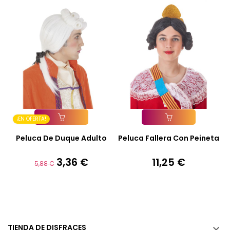
¡EN OFERTA!
Añadir A La Cesta
Añadir A La Cesta
Peluca De Duque Adulto
Peluca Fallera Con Peineta
3,36 €
11,25 €
Precio
Precio
Precio
5,88 €
base
TIENDA DE DISFRACES
