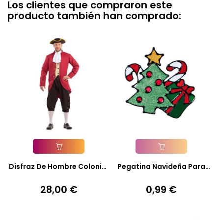
Los clientes que compraron este
producto también han comprado:
Añadir A La Cesta
Añadir A La Cesta
Disfraz De Hombre Colonial
Pegatina Navideña Para
*
Cristal
28,00 €
0,99 €
Precio
Precio