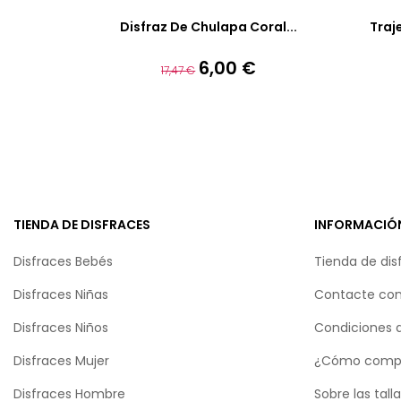
Disfraz De Chulapa Coral...
Traj
6,00 €
Precio
Precio
17,47 €
base
TIENDA DE DISFRACES
INFORMACIÓ
Disfraces Bebés
Tienda de dis
Disfraces Niñas
Contacte con
Disfraces Niños
Condiciones 
Disfraces Mujer
¿Cómo comp
Disfraces Hombre
Sobre las tall