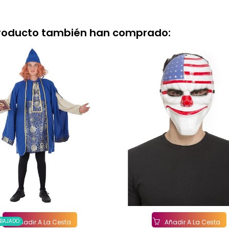
producto también han comprado:
EBAJADO
Añadir A La Cesta
Añadir A La Cesta