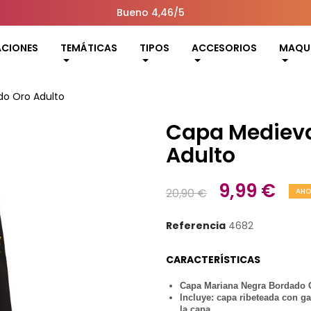
Bueno 4,46/5
ACIONES
TEMÁTICAS
TIPOS
ACCESORIOS
MAQUI
do Oro Adulto
Capa Medieva
Adulto
9,99 €
20,90 €
AHO
Referencia
4682
CARACTERÍSTICAS
Capa Mariana Negra Bordado 
Incluye: capa ribeteada con g
la capa