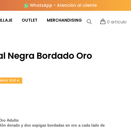
WhatsApp
-
Atención al cliente
LLAJE
OUTLET
MERCHANDISING
0 artículo
l Negra Bordado Oro
RRAS 10,91 €
Oro Adulto
alón dorado y dos espigas bordadas en oro a cada lado de