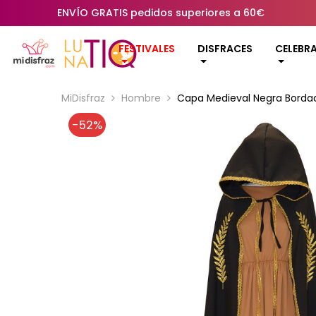
ENVÍO GRATIS pedidos superiores a 60€
FESTIVALES
DISFRACES
CELEBR
MiDisfraz
Hombre
Capa Medieval Negra Borda
-52%