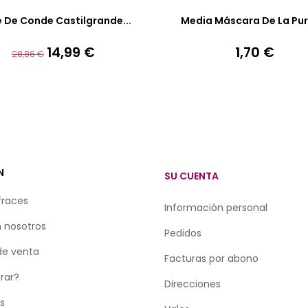
e De Conde Castilgrande...
Media Máscara De La Pur
14,99 €
1,70 €
Precio
Precio
Precio
28,86 €
base
N
SU CUENTA
fraces
Información personal
 nosotros
Pedidos
de venta
Facturas por abono
rar?
Direcciones
as