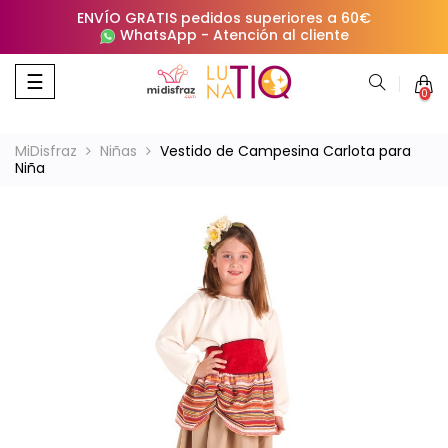
ENVÍO GRATIS pedidos superiores a 60€
WhatsApp
-
Atención al cliente
Navegación
☰
0
de
palanca
MiDisfraz
Niñas
Vestido de Campesina Carlota para
Niña