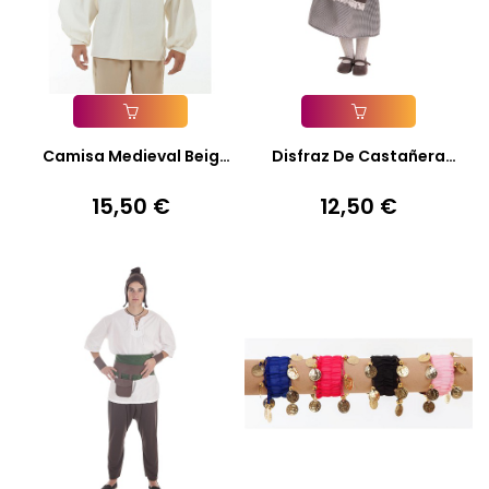
Añadir A La Cesta
Añadir A La Cesta
Camisa Medieval Beig
Disfraz De Castañera
Para...
Falda...
15,50 €
12,50 €
Precio
Precio