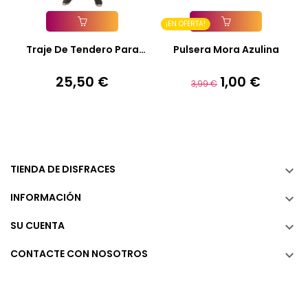
¡EN OFERTA!
Añadir A La Cesta
Añadir A La Cesta
Traje De Tendero Para
Pulsera Mora Azulina
Hombre
25,50 €
1,00 €
Precio
Precio
Precio
3,99 €
base
TIENDA DE DISFRACES

INFORMACIÓN

SU CUENTA

CONTACTE CON NOSOTROS
