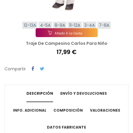
12-13A
4-5A
8-9A
11-12A
3-4A
7-8A
Añadir A La Cesta
Traje De Campesino Carlos Para Niño
17,99 €
Compartir
DESCRIPCIÓN
ENVÍO Y DEVOLUCIONES
INFO. ADICIONAL
COMPOSICIÓN
VALORACIONES
DATOS FABRICANTE