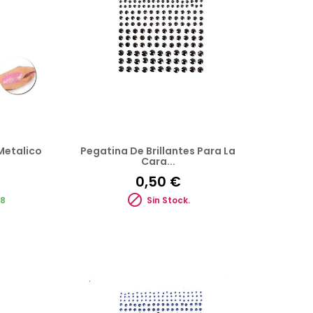
Metalico
Pegatina De Brillantes Para La
Cara...
0,50 €

08
Sin Stock.