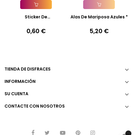
Añadir A La Cesta
Añadir A La Cesta
Sticker De
Alas De Mariposa Azules *
Uñas/Cara/Cuerpo...
0,60 €
5,20 €
Precio
Precio
TIENDA DE DISFRACES

INFORMACIÓN

SU CUENTA

CONTACTE CON NOSOTROS
