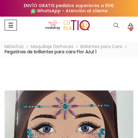
ENVÍO GRATIS pedidos superiores a 60€
WhatsApp
-
Atención al cliente
Navegación
☰
0
de
palanca
MiDisfraz
Maquillaje Disfraces
Brillantes para Cara
Pegatinas de brillantes para cara Flor Azul 1