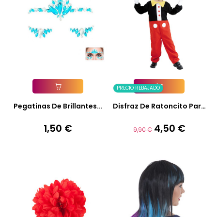
PRECIO REBAJADO
Añadir A La Cesta
Añadir A La Cesta
Pegatinas De Brillantes...
Disfraz De Ratoncito Para
Niño
1,50 €
4,50 €
Precio
Precio
Precio
9,90 €
base