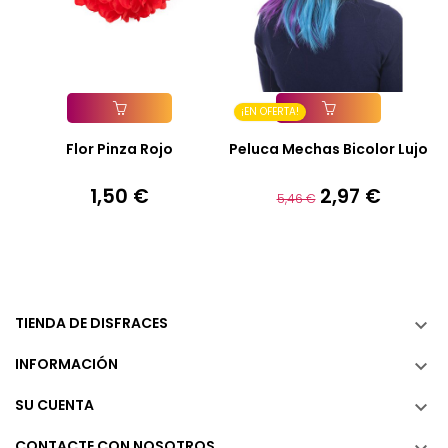
¡EN OFERTA!
Añadir A La Cesta
Añadir A La Cesta
Flor Pinza Rojo
Peluca Mechas Bicolor Lujo
1,50 €
2,97 €
Precio
Precio
Precio
5,46 €
base
TIENDA DE DISFRACES

INFORMACIÓN

SU CUENTA

CONTACTE CON NOSOTROS