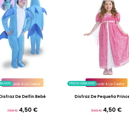
EBAJADO
PRECIO REBAJADO
Añadir A La Cesta
Añadir A La Cesta
Disfraz De Delfin Bebé
Disfraz De Pequeña Prince
4,50 €
4,50 €
Precio
Precio
Precio
Precio
7,90 €
11,90 €
base
base