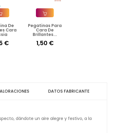
ina De
Pegatinas Para
ir A La Cesta
Añadir A La Cesta
tes Cara
Cara De
csia
Brillantes...
75 €
1,50 €
ALORACIONES
DATOS FABRICANTE
ecto, dándote un aire alegre y festivo, a la