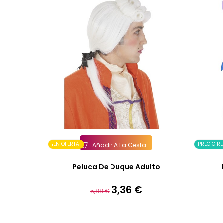
¡EN OFERTA!
PRECIO R
Añadir A La Cesta
Peluca De Duque Adulto
3,36 €
Precio
Precio
5,88 €
base