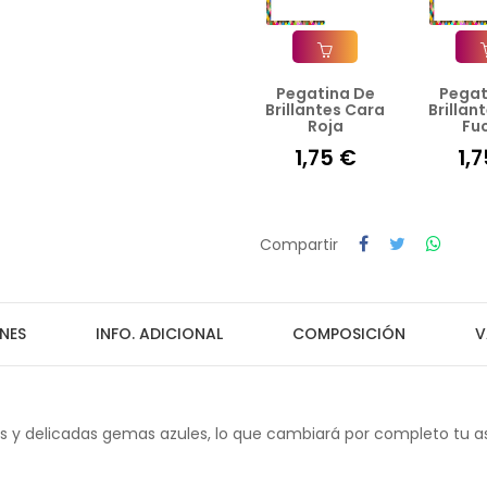
Pegatina De
Pegat
Añadir A La Cesta
Añad
Brillantes Cara
Brillan
Roja
Fu
1,75 €
1,
Compartir
NES
INFO. ADICIONAL
COMPOSICIÓN
V
s y delicadas gemas azules, lo que cambiará por completo tu asp