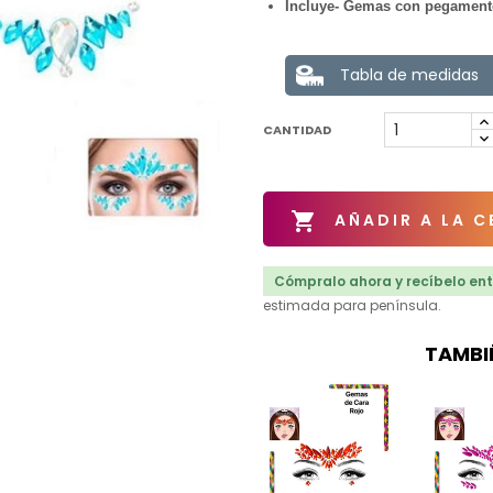
Incluye- Gemas con pegamento
Tabla de medidas
CANTIDAD

AÑADIR A LA C
Cómpralo ahora y recíbelo entr
estimada para península.
TAMBI