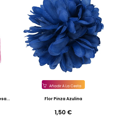
Añadir A La Cesta
sa...
Flor Pinza Azulina
1,50 €
Precio