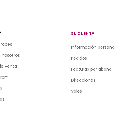
N
SU CUENTA
fraces
Información personal
 nosotros
Pedidos
de venta
Facturas por abono
rar?
Direcciones
as
Vales
tes