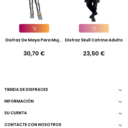
Añadir A La Cesta
Añadir A La Cesta
Disfraz De Maya Para Mujer
Disfraz Skull Catrina Adulto
*
30,70 €
23,50 €
Precio
Precio
TIENDA DE DISFRACES

INFORMACIÓN

SU CUENTA

CONTACTE CON NOSOTROS
