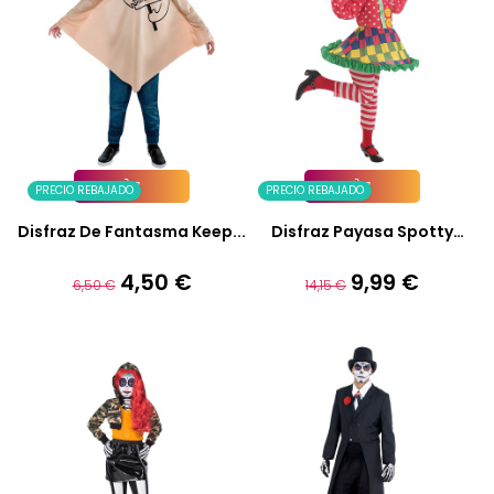
PRECIO REBAJADO
PRECIO REBAJADO
Añadir A La Cesta
Añadir A La Cesta
Disfraz De Fantasma Keep...
Disfraz Payasa Spotty
Infantil
4,50 €
9,99 €
Precio
Precio
Precio
Precio
6,50 €
14,15 €
base
base