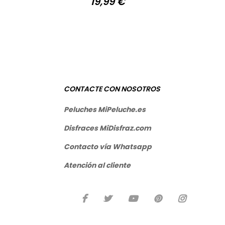
19,99 €
Precio
CONTACTE CON NOSOTROS
Peluches MiPeluche.es
Disfraces MiDisfraz.com
Contacto vía
Whatsapp
Atención al cliente