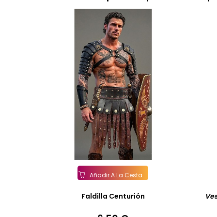
Añadir A La Cesta
Faldilla Centurión
Ves