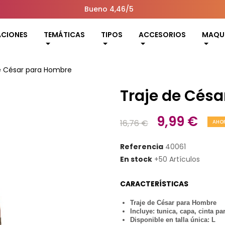
Bueno 4,46/5
ACIONES
TEMÁTICAS
TIPOS
ACCESORIOS
MAQUI
e César para Hombre
Traje de Cés
9,99 €
16,76 €
AHOR
Referencia
40061
En stock
+50 Artículos
CARACTERÍSTICAS
Traje de César para Hombre
Incluye: tunica, capa, cinta pa
Disponible en talla única: L