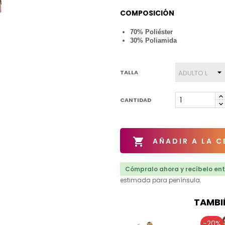
COMPOSICIÓN
70% Poliéster
30% Poliamida
TALLA
CANTIDAD

AÑADIR A LA C
Cómpralo ahora y recíbelo entr
estimada para península.
TAMBI
-20%