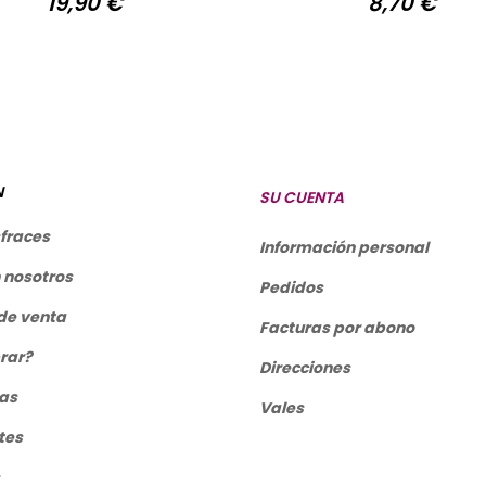
19,90 €
8,70 €
Precio
Precio
N
SU CUENTA
sfraces
Información personal
 nosotros
Pedidos
de venta
Facturas por abono
rar?
Direcciones
las
Vales
tes