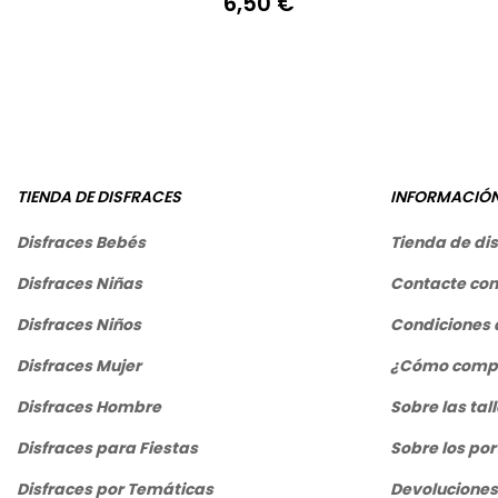
6,50 €
Precio
TIENDA DE DISFRACES
INFORMACIÓ
Disfraces Bebés
Tienda de di
Disfraces Niñas
Contacte con
Disfraces Niños
Condiciones 
Disfraces Mujer
¿Cómo comp
Disfraces Hombre
Sobre las tal
Disfraces para Fiestas
Sobre los por
Disfraces por Temáticas
Devoluciones