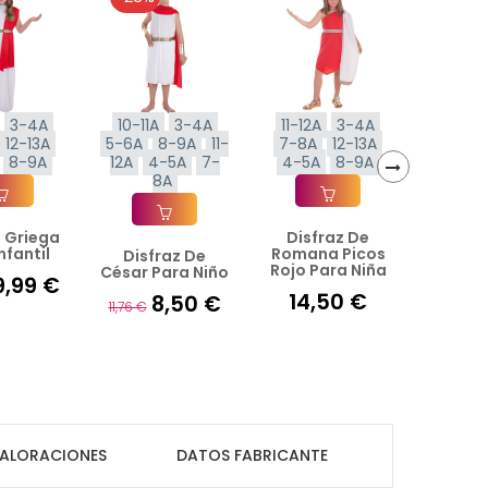
3-4A
10-11A
3-4A
11-12A
3-4A
U-
12-13A
5-6A
8-9A
11-
7-8A
12-13A
8-9A
12A
4-5A
7-
4-5A
8-9A
8A
›
Vest
Añad
Roman
Rojo Pa
z Griega
Disfraz De
ir A La Cesta
Añadir A La Cesta
nfantil
Romana Picos
Disfraz De
Añadir A La Cesta
15,
Rojo Para Niña
César Para Niño
9,99 €
14,50 €
8,50 €
11,76 €
ALORACIONES
DATOS FABRICANTE