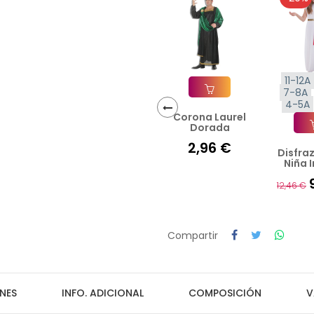
11-12A
7-8A
4-5A
Corona Laurel
Añadir A La Cesta
Dorada
‹
2,96 €
Disfra
Añad
Niña I
12,46 €
Compartir
NES
INFO. ADICIONAL
COMPOSICIÓN
V