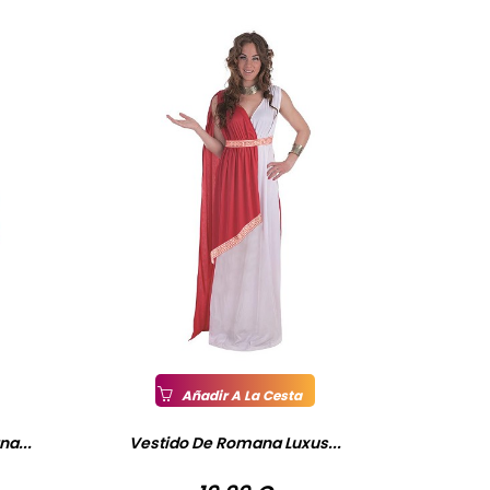
Añadir A La Cesta
a...
Vestido De Romana Luxus...