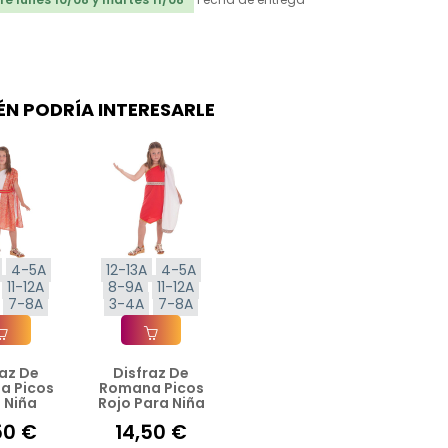
ÉN PODRÍA INTERESARLE
4-5A
12-13A
4-5A
11-12A
8-9A
11-12A
7-8A
3-4A
7-8A
raz De
Disfraz De
ir A La Cesta
Añadir A La Cesta
a Picos
Romana Picos
 Niña
Rojo Para Niña
50 €
14,50 €