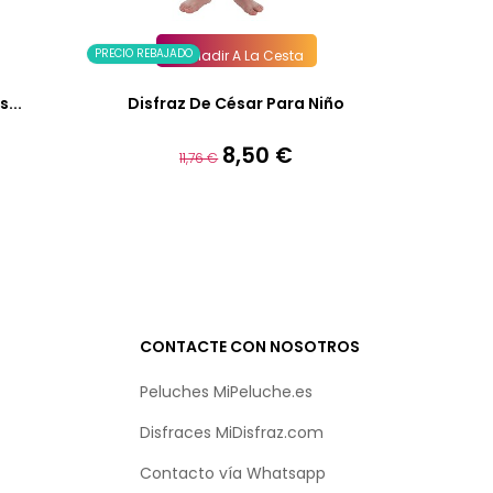
PRECIO REBAJADO
Añadir A La Cesta
...
Disfraz De César Para Niño
8,50 €
Precio
Precio
11,76 €
base
CONTACTE CON NOSOTROS
Peluches MiPeluche.es
Disfraces MiDisfraz.com
Contacto vía
Whatsapp