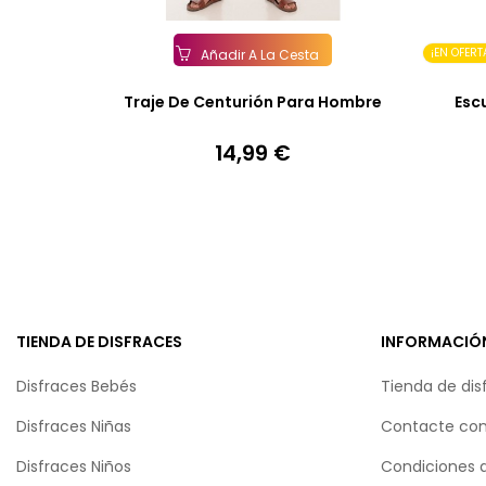
¡EN OFERT
Añadir A La Cesta
Traje De Centurión Para Hombre
Esc
14,99 €
Precio
TIENDA DE DISFRACES
INFORMACIÓ
Disfraces Bebés
Tienda de dis
Disfraces Niñas
Contacte con
Disfraces Niños
Condiciones 