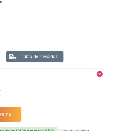
ón
Tabla de medidas
ESTA
e lunes 10/08 y martes 11/08
Fecha de entrega