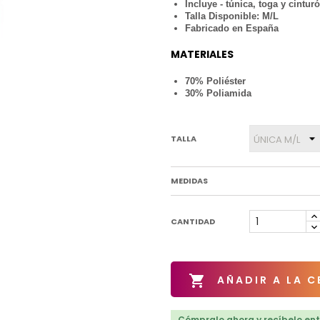
Incluye - túnica, toga y cintur
Talla Disponible: M/L
Fabricado en España
MATERIALES
70% Poliéster
30% Poliamida
TALLA
MEDIDAS
CANTIDAD

AÑADIR A LA C
Cómpralo ahora y recíbelo entr