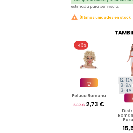
estimada para península.

Últimas unidades en stock
TAMBI
-46%
12-13A
8-9A
3-4A
Peluca Romana
Añadir A La Cesta
2,73 €
5,02 €
Disf
Añad
Roman
Para
15,