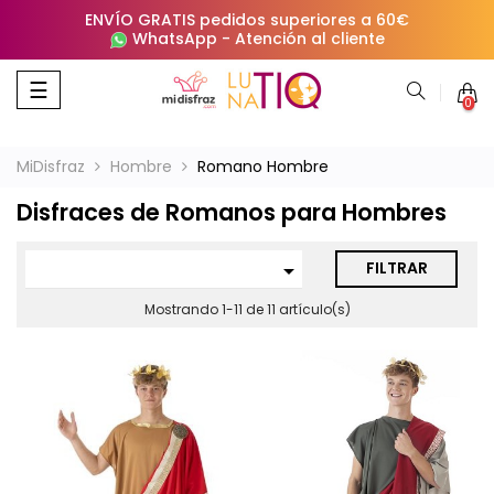
ENVÍO GRATIS pedidos superiores a 60€
WhatsApp
-
Atención al cliente
Navegación
☰
0
de
palanca
MiDisfraz
Hombre
Romano Hombre
Disfraces de Romanos para Hombres
FILTRAR

Mostrando 1-11 de 11 artículo(s)