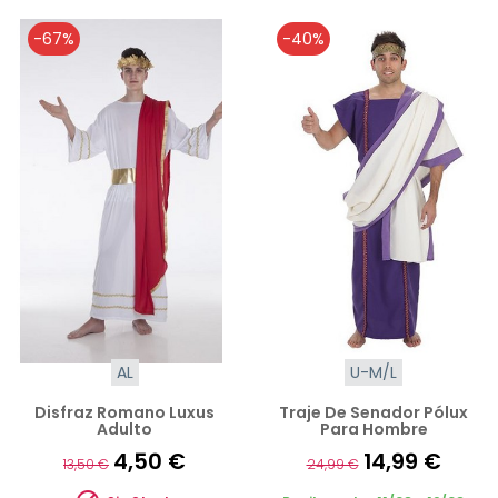
-67%
-40%
AL
U-M/L
Disfraz Romano Luxus
Traje De Senador Pólux
Adulto
Para Hombre
4,50 €
14,99 €
13,50 €
24,99 €