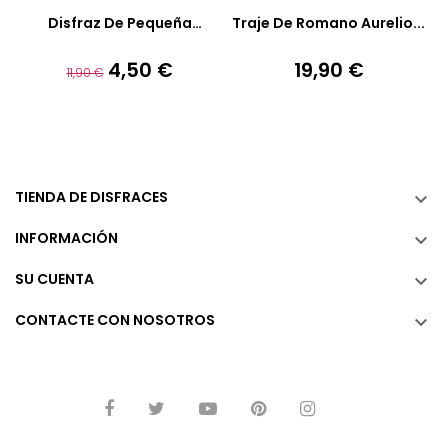
Añadir A La Cesta
Añadir A La Cesta
Disfraz De Pequeña
Traje De Romano Aurelio...
Princesa...
4,50 €
19,90 €
Precio
Precio
Precio
11,90 €
base
TIENDA DE DISFRACES

INFORMACIÓN

SU CUENTA

CONTACTE CON NOSOTROS
