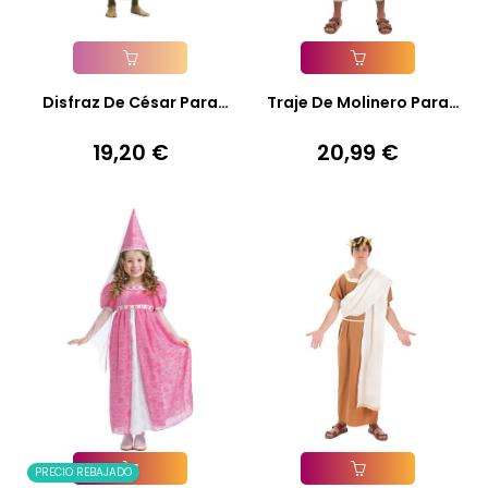
Añadir A La Cesta
Añadir A La Cesta
Disfraz De César Para
Traje De Molinero Para
Hombre *
Hombre
19,20 €
20,99 €
Precio
Precio
PRECIO REBAJADO