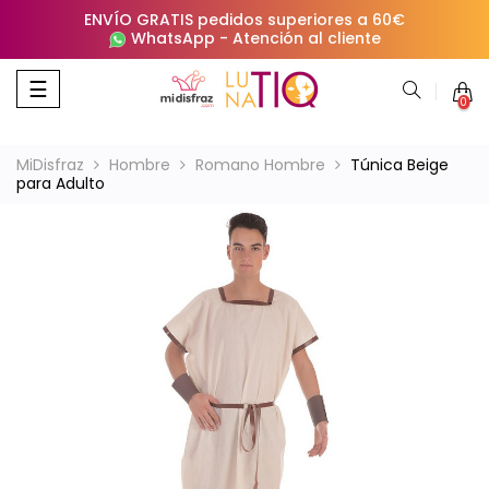
ENVÍO GRATIS pedidos superiores a 60€
WhatsApp
-
Atención al cliente
Navegación
☰
0
de
palanca
MiDisfraz
Hombre
Romano Hombre
Túnica Beige
para Adulto