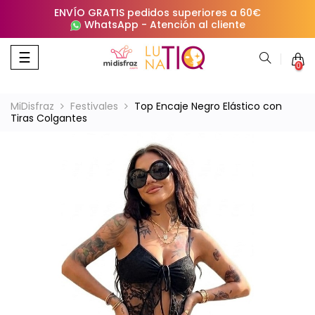
ENVÍO GRATIS pedidos superiores a 60€
WhatsApp
-
Atención al cliente
Navegación
☰
0
de
palanca
MiDisfraz
Festivales
Top Encaje Negro Elástico con
Tiras Colgantes