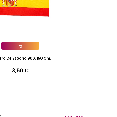
Añadir A La Cesta
ra De España 90 X 150 Cm.
3,50 €
Precio
N