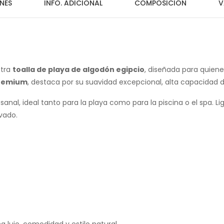
NES
INFO. ADICIONAL
COMPOSICIÓN
V
stra
toalla de playa de algodón egipcio
, diseñada para quienes
premium
, destaca por su suavidad excepcional, alta capacidad d
anal, ideal tanto para la playa como para la piscina o el spa. L
vado.