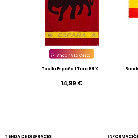
Añadir A La Cesta
Toalla España 1 Toro 86 X...
Bande
14,99 €
Precio
TIENDA DE DISFRACES
INFORMACIÓ