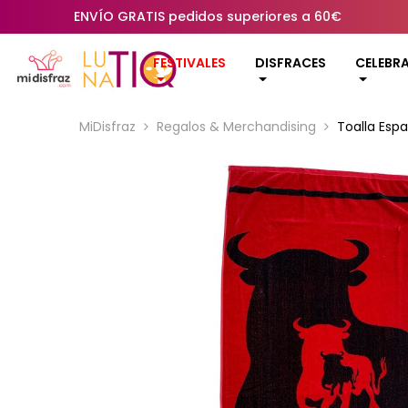
ENVÍO GRATIS pedidos superiores a 60€
FESTIVALES
DISFRACES
CELEBR
MiDisfraz
Regalos & Merchandising
Toalla Esp