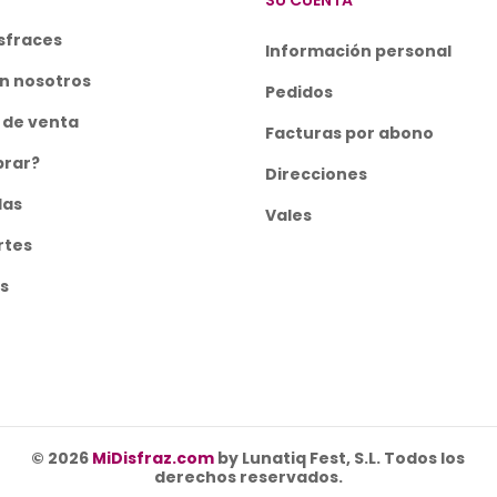
SU CUENTA
sfraces
Información personal
n nosotros
Pedidos
 de venta
Facturas por abono
rar?
Direcciones
las
Vales
rtes
s
© 2026
MiDisfraz.com
by Lunatiq Fest, S.L. Todos los
derechos reservados.