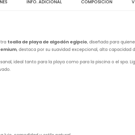
NES
INFO. ADICIONAL
COMPOSICIÓN
V
stra
toalla de playa de algodón egipcio
, diseñada para quienes
premium
, destaca por su suavidad excepcional, alta capacidad d
anal, ideal tanto para la playa como para la piscina o el spa. L
vado.