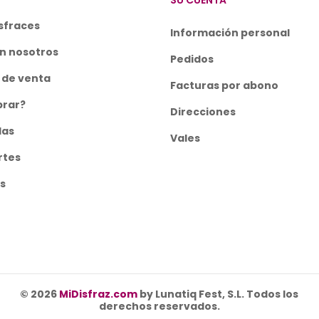
SU CUENTA
sfraces
Información personal
n nosotros
Pedidos
 de venta
Facturas por abono
rar?
Direcciones
las
Vales
rtes
s
© 2026
MiDisfraz.com
by Lunatiq Fest, S.L. Todos los
derechos reservados.