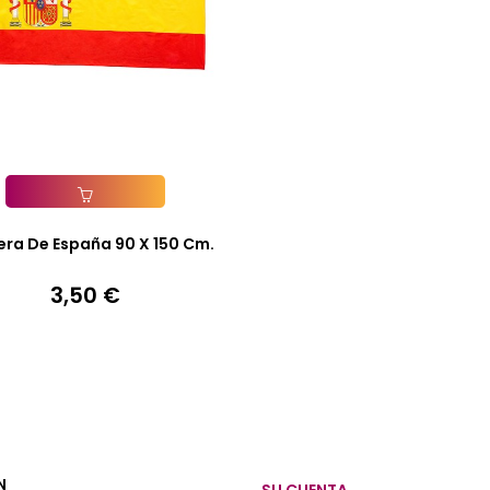
Añadir A La Cesta
ra De España 90 X 150 Cm.
3,50 €
Precio
N