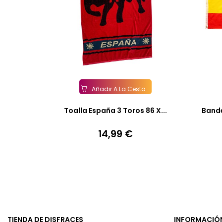
Añadir A La Cesta
Toalla España 3 Toros 86 X...
Bande
14,99 €
Precio
TIENDA DE DISFRACES
INFORMACIÓ