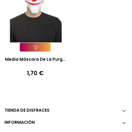
Añadir A La Cesta
Media Máscara De La Purga
*
1,70 €
Precio
TIENDA DE DISFRACES

INFORMACIÓN
