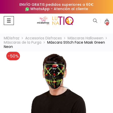
ENVÍO GRATIS pedidos superiores a 60€
WhatsApp
-
Atención al cliente
Navegación
☰
0
de
palanca
MiDisfraz
Accesorios Disfraces
Máscaras Halloween
Máscaras de la Purga
Máscara Stitch Face Mask Green
Neon
-50%