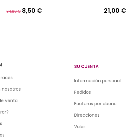
8,50 €
21,00 €
Precio
Precio
Precio
34,69 €
base
N
SU CUENTA
fraces
Información personal
 nosotros
Pedidos
de venta
Facturas por abono
rar?
Direcciones
as
Vales
tes