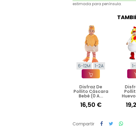
estimada para península.
TAMBI
6-12M
1-2A
1
Disfraz De
Disf
Añadir A La Cesta
Añad
Pollito Cáscara
Polli
Bebé (0 A...
Huevo 
16,50 €
19,
Compartir