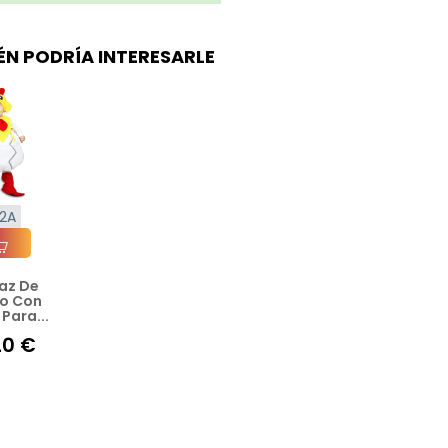
ÉN PODRÍA INTERESARLE
-2A
raz De
ir A La Cesta
to Con
Para...
20 €