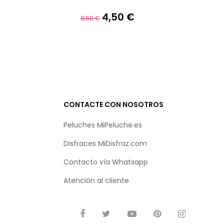
4,50 €
Precio
Precio
8,50 €
base
CONTACTE CON NOSOTROS
Peluches MiPeluche.es
Disfraces MiDisfraz.com
Contacto vía
Whatsapp
Atención al cliente