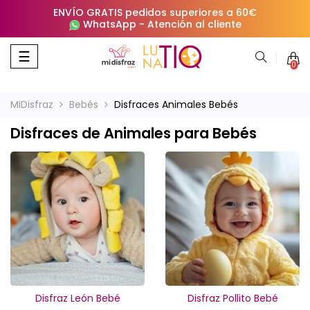
ENVÍO GRATIS pedidos superiores a 60€
WhatsApp
-
Atención al cliente
Navegación
☰
0
de
palanca
MiDisfraz
Bebés
Disfraces Animales Bebés
Disfraces de Animales para Bebés
Disfraz León Bebé
Disfraz Pollito Bebé