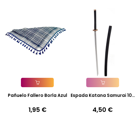
Añadir A La Cesta
Añadir A La Cesta
Pañuelo Fallero Borla Azul
Espada Katana Samurai 105
Cm.
1,95 €
4,50 €
Precio
Precio