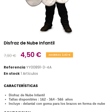
Disfraz de Nube Infantil
4,50 €
7,90 €
AHORRAS 3,40 €
Referencia
YY00891-3-4A
En stock
1 Artículos
CARACTERÍSTICAS
Disfraz de Nube Infantil
Tallas disponibles : 1&2 - 3&4 - 5&6 años
Incluye -
delantal con goma para los brazos
en forma de nube