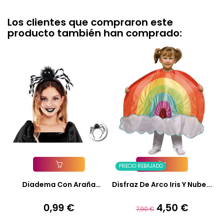
Los clientes que compraron este
producto también han comprado:
PRECIO REBAJADO
Añadir A La Cesta
Añadir A La Cesta
Diadema Con Araña
Disfraz De Arco Iris Y Nube...
Peluda...
0,99 €
4,50 €
Precio
Precio
Precio
7,90 €
base