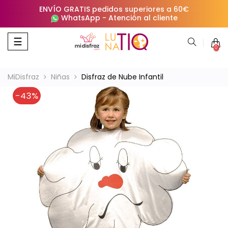
ENVÍO GRATIS pedidos superiores a 60€
WhatsApp
-
Atención al cliente
Navegación
☰
0
de
palanca
MiDisfraz
Niñas
Disfraz de Nube Infantil
-43%