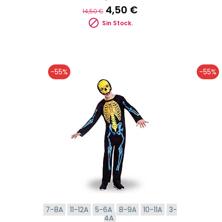
4,50 €
14,50 €

Sin Stock.
-55%
-55%
7-8A
11-12A
5-6A
8-9A
10-11A
3-
4A