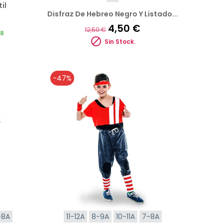
il
Disfraz De Hebreo Negro Y Listado...
4,50 €
12,50 €
08

Sin Stock.
-47%
-8A
11-12A
8-9A
10-11A
7-8A