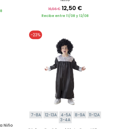
12,50 €
16,56 €
08
Recibe entre 11/08 y 12/08
-23%
7-8A
12-13A
4-5A
8-9A
11-12A
3-4A
a Niño