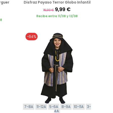
rguer
Disfraz Payaso Terror Globo Infantil
9,99 €
15,00 €
Recibe entre 11/08 y 12/08
08
-64%
7-8A
11-12A
5-6A
8-9A
10-11A
3-
4A