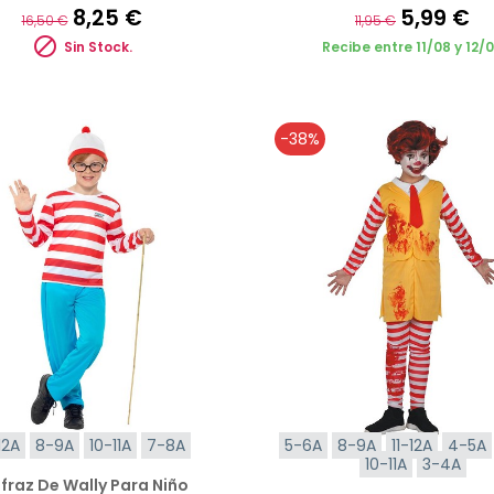
8,25 €
5,99 €
16,50 €
11,95 €

Sin Stock.
Recibe entre 11/08 y 12/
-38%
12A
8-9A
10-11A
7-8A
5-6A
8-9A
11-12A
4-5A
10-11A
3-4A
fraz De Wally Para Niño