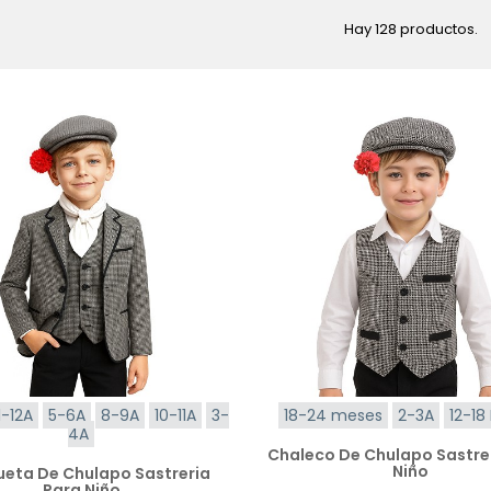
Hay 128 productos.
1-12A
5-6A
8-9A
10-11A
3-
18-24 meses
2-3A
12-18
4A
Chaleco De Chulapo Sastre
Niño
eta De Chulapo Sastreria
Para Niño