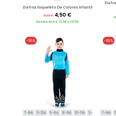
Disfra
Disfraz Esqueleto De Colores Infantil
4,50 €
9,90 €
R
Recibe entre 11/08 y 12/08
-55%
-55%
7-8A
11-12A
5-6A
8-9A
10-11A
3-
7-8A
1