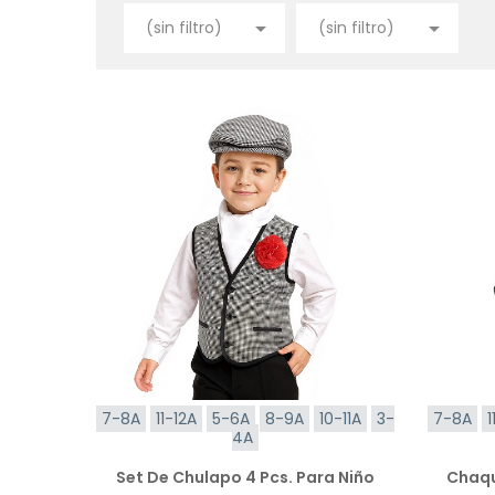


(sin filtro)
(sin filtro)
7-8A
11-12A
5-6A
8-9A
10-11A
3-
7-8A
1
4A
Set De Chulapo 4 Pcs. Para Niño
Chaqu