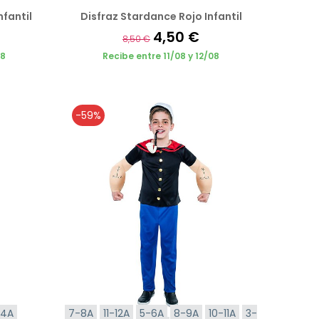
nfantil
Disfraz Stardance Rojo Infantil
4,50 €
8,50 €
08
Recibe entre 11/08 y 12/08
-59%
-4A
7-8A
11-12A
5-6A
8-9A
10-11A
3-