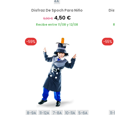
4A
Disfraz De Spoch Para Niño
Dis
4,50 €
9,90 €
Recibe entre 11/08 y 12/08
R
-59%
-55%
8-9A
11-12A
7-8A
10-11A
5-6A
11-