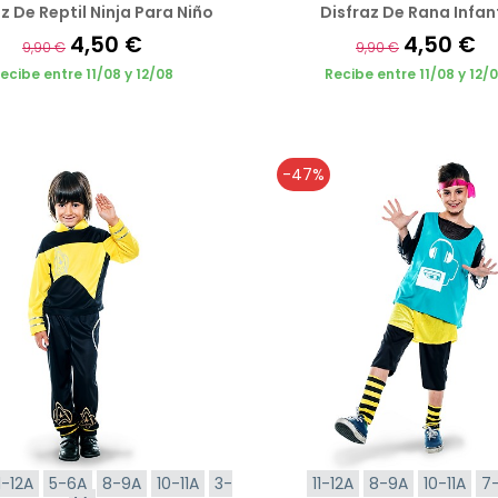
z De Reptil Ninja Para Niño
Disfraz De Rana Infant
4,50 €
4,50 €
9,90 €
9,90 €
ecibe entre 11/08 y 12/08
Recibe entre 11/08 y 12/
-47%
1-12A
5-6A
8-9A
10-11A
3-
11-12A
8-9A
10-11A
7