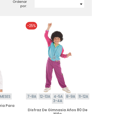
Ordenar

por:
-25%
 MESES
7-8A
12-13A
4-5A
8-9A
11-12A
3-4A
ria Para
Disfraz De Gimnasia Años 80 De
Niño