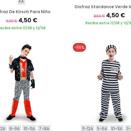
4A
Disfraz Stardance Verde I
fraz De Kirsch Para Niño
4,50 €
8,50 €
4,50 €
9,90 €
Recibe entre 11/08 y 12/
ecibe entre 11/08 y 12/08
-55%
12A
8-9A
10-11A
7-8A
11-12A
5-6A
10-11A
3