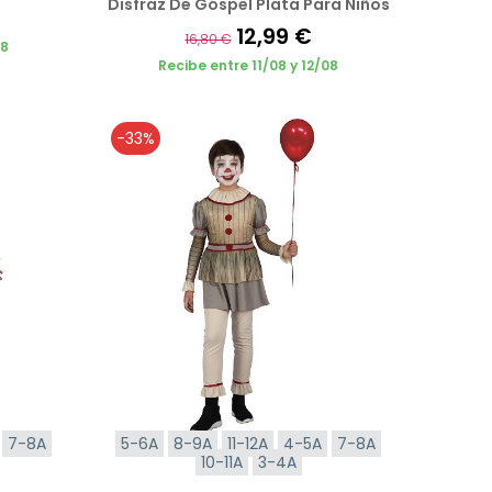
Disfraz De Góspel Plata Para Niños
12,99 €
16,80 €
08
Recibe entre 11/08 y 12/08
-33%
7-8A
5-6A
8-9A
11-12A
4-5A
7-8A
10-11A
3-4A