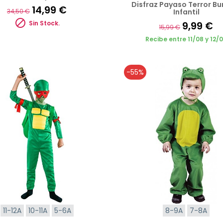
Disfraz Payaso Terror Bu
14,99 €
Infantil
34,50 €

Sin Stock.
9,99 €
15,99 €
Recibe entre 11/08 y 12/
-55%
11-12A
10-11A
5-6A
8-9A
7-8A