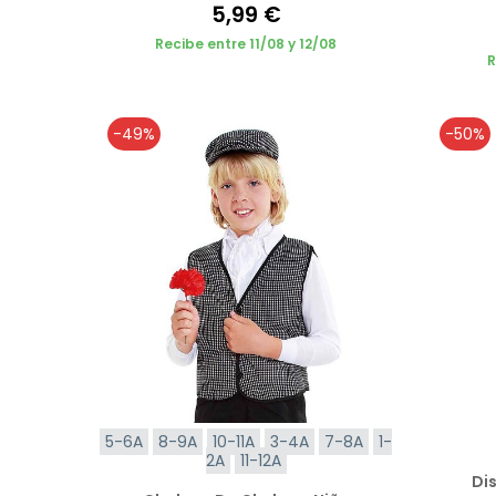
5,99 €
Recibe entre 11/08 y 12/08
R
-49%
-50%
5-6A
8-9A
10-11A
3-4A
7-8A
1-
2A
11-12A
Di