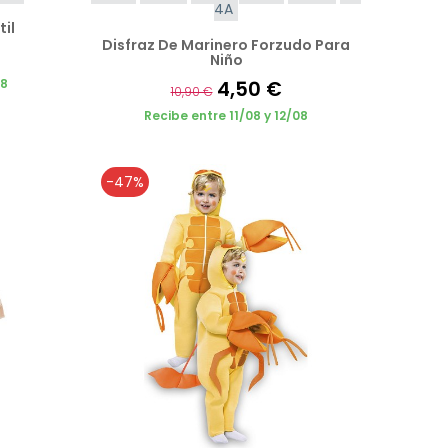
4A
til
Disfraz De Marinero Forzudo Para
Niño
08
4,50 €
10,90 €
Recibe entre 11/08 y 12/08
-47%