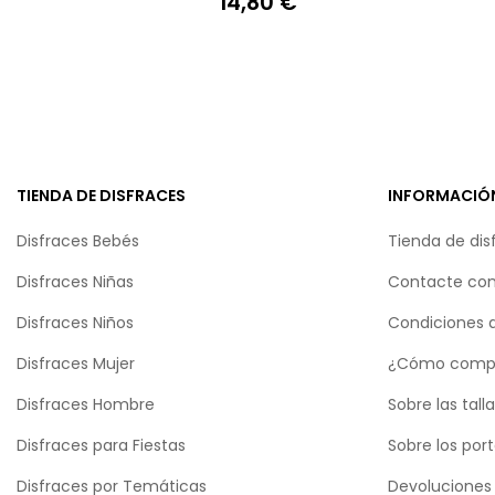
14,80 €
Precio
TIENDA DE DISFRACES
INFORMACIÓ
Disfraces Bebés
Tienda de dis
Disfraces Niñas
Contacte con
Disfraces Niños
Condiciones 
Disfraces Mujer
¿Cómo comp
Disfraces Hombre
Sobre las tall
Disfraces para Fiestas
Sobre los por
Disfraces por Temáticas
Devoluciones