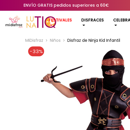
ENVÍO GRATIS pedidos superiores a 60€
FESTIVALES
DISFRACES
CELEBR
MiDisfraz
Niños
Disfraz de Ninja Kid Infantil
-33%