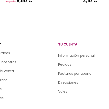
8,50 €
2,10 €
Precio
Precio
Precio
23,15 €
base
N
SU CUENTA
fraces
Información personal
 nosotros
Pedidos
de venta
Facturas por abono
rar?
Direcciones
as
Vales
tes