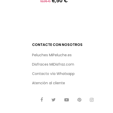
6,50 €
Precio
Precio
13,05 €
base
CONTACTE CON NOSOTROS
Peluches MiPeluche.es
Disfraces MiDisfraz.com
Contacto vía
Whatsapp
Atención al cliente