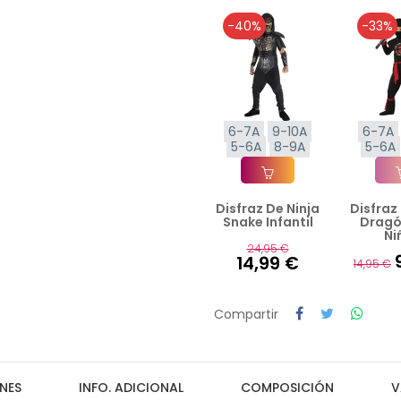
-40%
-33%
6-7A
9-10A
6-7A
5-6A
8-9A
5-6A
Disfraz De Ninja
Disfraz
Añadir A La Cesta
Añad
Snake Infantil
Dragó
Ni
24,95 €
14,99 €
14,95 €
Compartir
NES
INFO. ADICIONAL
COMPOSICIÓN
V