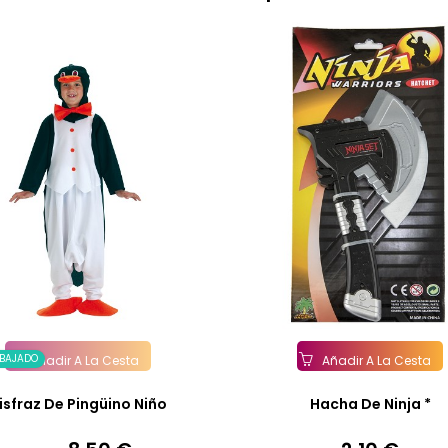
EBAJADO
Añadir A La Cesta
Añadir A La Cesta
isfraz De Pingüino Niño
Hacha De Ninja *