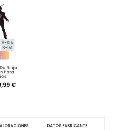
9-10A
8-9A
 De Ninja
ir A La Cesta
n Para
ños
9,99 €
ALORACIONES
DATOS FABRICANTE