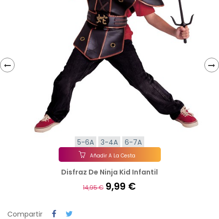
‹
›
5-6A
3-4A
6-7A
Añadir A La Cesta
Disfraz De Ninja Kid Infantil
9,99 €
14,95 €
Compartir