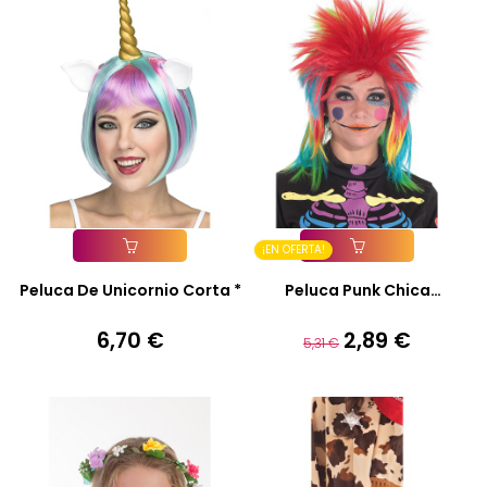
¡EN OFERTA!
Añadir A La Cesta
Añadir A La Cesta
Peluca De Unicornio Corta *
Peluca Punk Chica
Multicolor
6,70 €
2,89 €
Precio
Precio
Precio
5,31 €
base