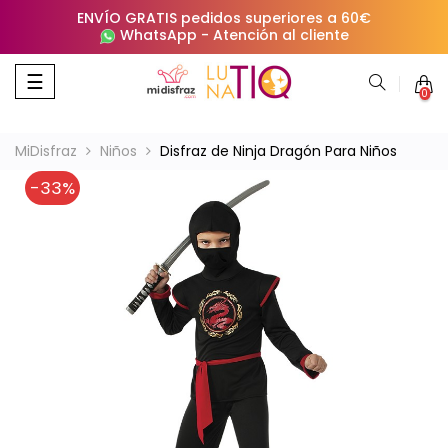
ENVÍO GRATIS pedidos superiores a 60€
WhatsApp
-
Atención al cliente
Navegación
☰
0
de
palanca
MiDisfraz
Niños
Disfraz de Ninja Dragón Para Niños
-33%