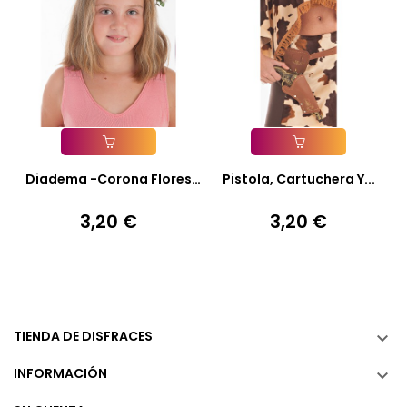
Añadir A La Cesta
Añadir A La Cesta
Diadema -Corona Flores
Pistola, Cartuchera Y...
Lazo...
3,20 €
3,20 €
Precio
Precio
TIENDA DE DISFRACES

INFORMACIÓN
