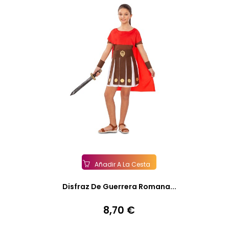
Añadir A La Cesta
Disfraz De Guerrera Romana...
8,70 €
Precio