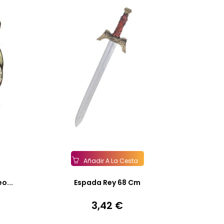
Añadir A La Cesta
o...
Espada Rey 68 Cm
3,42 €
Precio