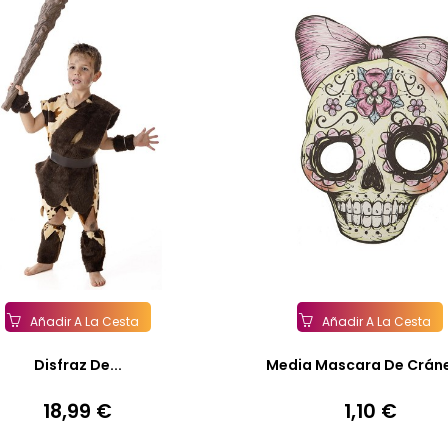
Añadir A La Cesta
Añadir A La Cesta
Disfraz De...
Media Mascara De Cráne
18,99 €
1,10 €
Precio
Precio