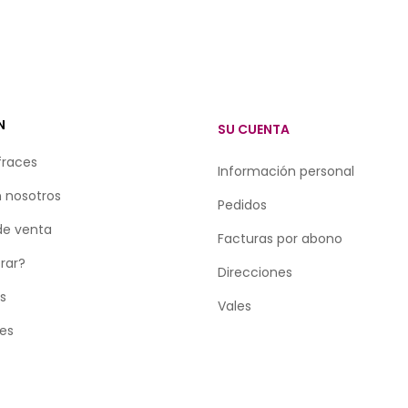
N
SU CUENTA
fraces
Información personal
 nosotros
Pedidos
de venta
Facturas por abono
rar?
Direcciones
as
Vales
tes