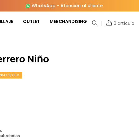
WhatsApp
-
Atención al cliente
LLAJE
OUTLET
MERCHANDISING
0 artículo
errero Niño
RAS 9,29 €
s
 cubrebotas