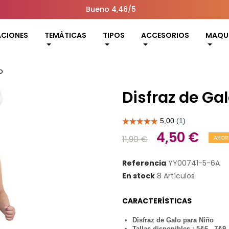
Bueno 4,46/5
ACIONES
TEMÁTICAS
TIPOS
ACCESORIOS
MAQUI
o
Disfraz de Ga
4,50 €
11,90 €
AHOR
Referencia
YY00741-5-6A
En stock
8 Artículos
CARACTERÍSTICAS
Disfraz de Galo para Niño
Tallas disponibles : 5&6 - 7&9