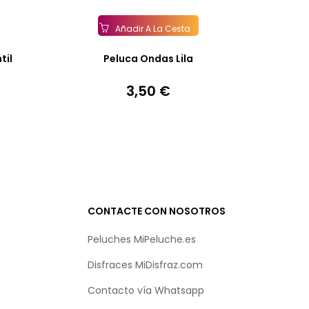
Añadir A La Cesta
til
Peluca Ondas Lila
3,50 €
Precio
CONTACTE CON NOSOTROS
Peluches MiPeluche.es
Disfraces MiDisfraz.com
Contacto vía
Whatsapp