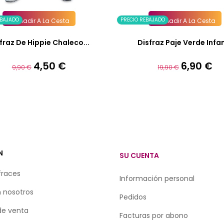
EBAJADO
PRECIO REBAJADO
Añadir A La Cesta
Añadir A La Cesta
fraz De Hippie Chaleco...
Disfraz Paje Verde Infan
4,50 €
6,90 €
Precio
Precio
Precio
Precio
9,90 €
19,90 €
base
base
N
SU CUENTA
fraces
Información personal
 nosotros
Pedidos
de venta
Facturas por abono