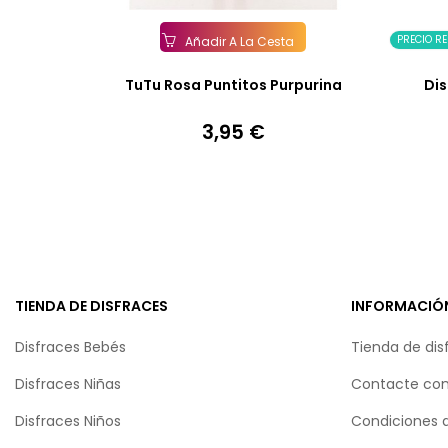
PRECIO R
Añadir A La Cesta
TuTu Rosa Puntitos Purpurina
Dis
3,95 €
Precio
TIENDA DE DISFRACES
INFORMACIÓ
Disfraces Bebés
Tienda de dis
Disfraces Niñas
Contacte con
Disfraces Niños
Condiciones 