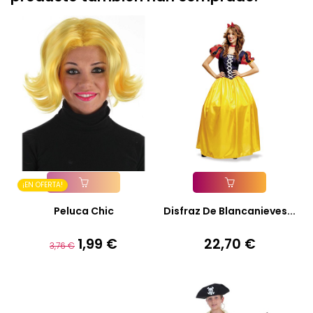
¡EN OFERTA!
Añadir A La Cesta
Añadir A La Cesta
Peluca Chic
Disfraz De Blancanieves...
1,99 €
22,70 €
Precio
Precio
Precio
3,76 €
base