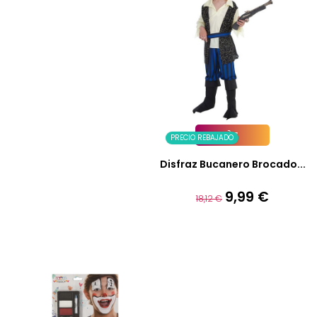
PRECIO REBAJADO
Añadir A La Cesta
Disfraz Bucanero Brocado...
9,99 €
Precio
Precio
18,12 €
base