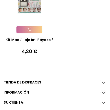
Añadir A La Cesta
Kit Maquillaje Inf. Payaso *
4,20 €
Precio
TIENDA DE DISFRACES

INFORMACIÓN

SU CUENTA
