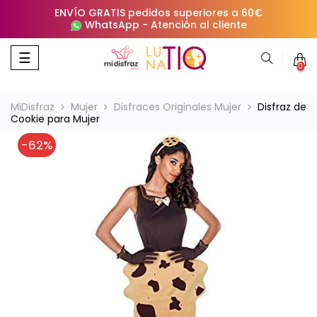
ENVÍO GRATIS pedidos superiores a 60€
WhatsApp
-
Atención al cliente
Navegación
☰
0
de
palanca
MiDisfraz
Mujer
Disfraces Originales Mujer
Disfraz de
Cookie para Mujer
-62%