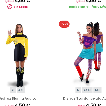
4,50 €
4,50 €
11,90 €
11,90 €

Sin Stock.
Recibe entre 11/08 y 12/
-55%
AL
AXL
AL
AXXL
AXL
Disfraz Blanna Adulto
Disfraz Stardance Lila A
4,50 €
4,50 €
11,90 €
9,99 €