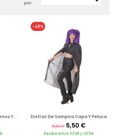

por:
-48%
nos Y...
Disfraz De Vampira Capa Y Peluca
5,50 €
10,50 €
08
Recibe entre 11/08 y 12/08