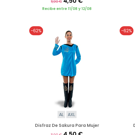
4,50 €
11,90 €
Recibe entre 11/08 y 12/08
-62%
-62%
AL
AXL
Disfraz De Sakura Para Mujer
4,50 €
11,90 €