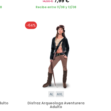
7,99 €
14,90 €
08
Recibe entre 11/08 y 12/08
-64%
AL
AXL
dulto
Disfraz Arqueologa Aventurera
Adulto