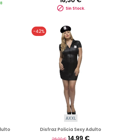
08

Sin Stock.
-42%
AXXL
dulto
Disfraz Policia Sexy Adulto
14,99 €
26,00 €