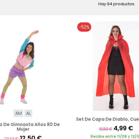
Hay 94 productos.
-52%
AM
AL
Set De Capa De Diablo, Cuer
az De Gimnasta Años 80 De
4,99 €
Mujer
10,50 €
12,50 €
Recibe entre 11/08 y 12/
23,04 €