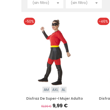


(sin filtro)
(sin filtro)
-50%
-46%
AM
AXL
AL
Disfraz De Super-I Mujer Adulto
Disfr
9,99 €
19,99 €