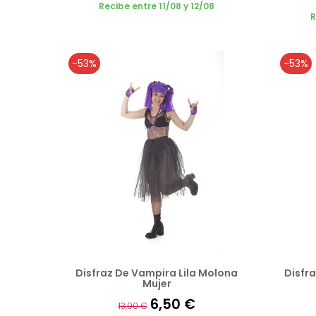
Recibe entre 11/08 y 12/08
R
-53%
-53%
Disfraz De Vampira Lila Molona
Disfr
Mujer
6,50 €
13,90 €