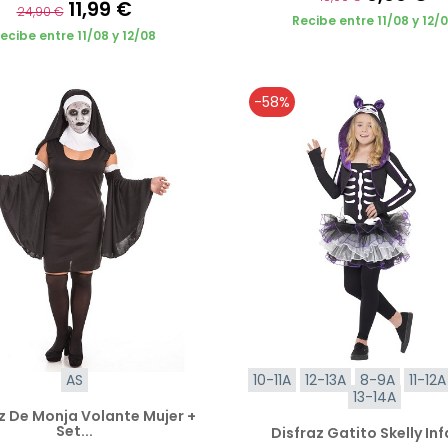
11,99 €
24,90 €
Recibe entre 11/08 y 12/
ecibe entre 11/08 y 12/08
-58%
AS
10-11A
12-13A
8-9A
11-12A
13-14A
z De Monja Volante Mujer +
Set...
Disfraz Gatito Skelly Inf