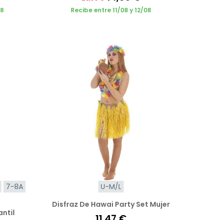
08
Recibe entre 11/08 y 12/08
7-8A
U-M/L
Disfraz De Hawai Party Set Mujer
antil
11,47 €