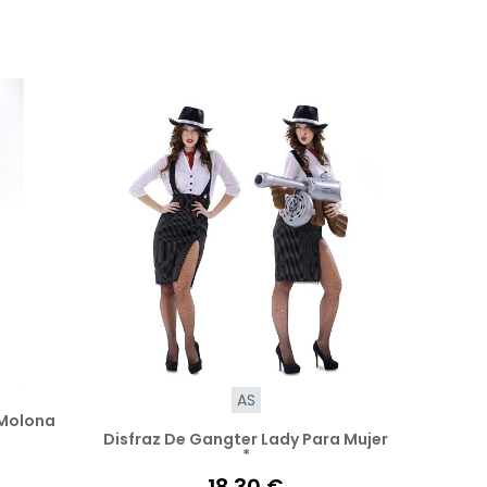
AS
 Molona
Disfraz De Gangter Lady Para Mujer
*
18,30 €