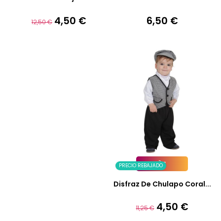
4,50 €
6,50 €
Precio
Precio
Precio
12,50 €
base
PRECIO REBAJADO
Añadir A La Cesta
Disfraz De Chulapo Coral...
4,50 €
Precio
Precio
11,25 €
base