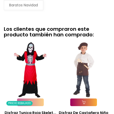
Baratos Navidad
Los clientes que compraron este
producto también han comprado:
PRECIO REBAJADO
Añadir A La Cesta
Añadir A La Cesta
Disfraz Tunica Roja Skelet...
Disfraz De Castañero Niño