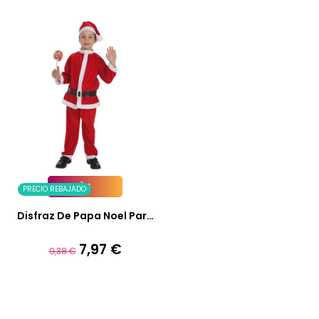
PRECIO REBAJADO
Añadir A La Cesta
Disfraz De Papa Noel Para
Niño
7,97 €
Precio
Precio
9,38 €
base