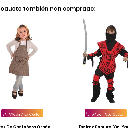
producto también han comprado:
Añadir A La Cesta
Añadir A La Cesta
raz De Castañera Otoño...
Disfraz Samurai Yin-Yan