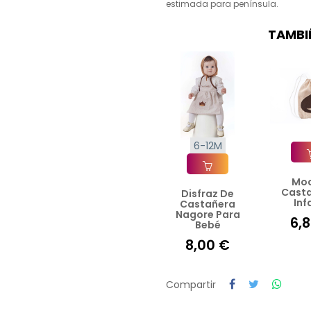
estimada para península.
TAMBI
6-12M
Moc
Añad
Cast
Disfraz De
Añadir A La Cesta
Inf
Castañera
Nagore Para
6,
Bebé
8,00 €
Compartir