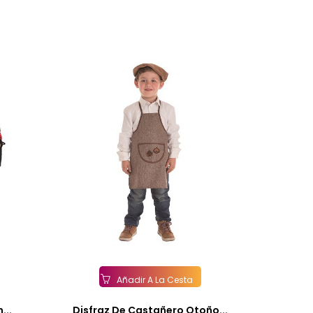
Añadir A La Cesta
...
Disfraz De Castañero Otoño...