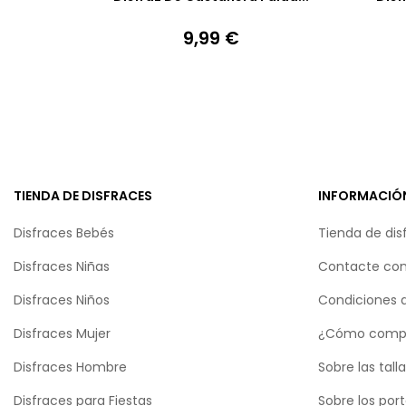
9,99 €
Precio
TIENDA DE DISFRACES
INFORMACIÓ
Disfraces Bebés
Tienda de dis
Disfraces Niñas
Contacte con
Disfraces Niños
Condiciones 
Disfraces Mujer
¿Cómo comp
Disfraces Hombre
Sobre las tall
Disfraces para Fiestas
Sobre los por