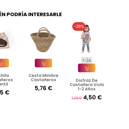
ÉN PODRÍA INTERESARLE
-38%
1-2A
hila
Cesta Mimbre
ir A La Cesta
Añadir A La Cesta
añeros
Castañeros
Disfraz De
Añadir A La Cesta
antil
Castañera Vichi
5,76 €
1-2 Años
85 €
4,50 €
7,25 €