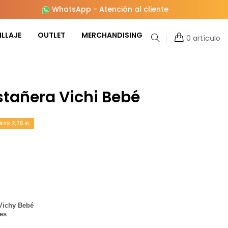
WhatsApp
-
Atención al cliente
LLAJE
OUTLET
MERCHANDISING
0 artículo
stañera Vichi Bebé
RAS 2,75 €
 Vichy Bebé
ses