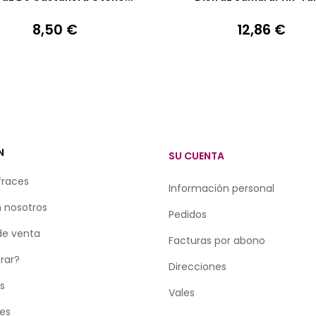
8,50 €
12,86 €
Precio
Precio
N
SU CUENTA
fraces
Información personal
 nosotros
Pedidos
de venta
Facturas por abono
rar?
Direcciones
as
Vales
tes