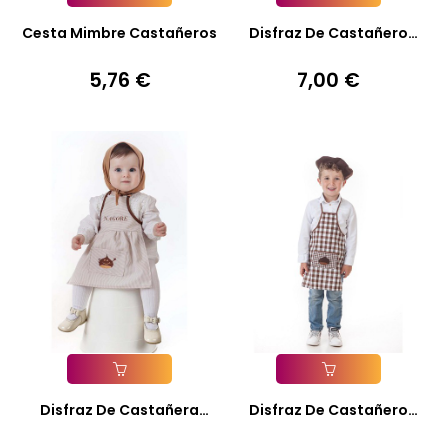
Añadir A La Cesta
Añadir A La Cesta
Cesta Mimbre Castañeros
Disfraz De Castañero
Otoño...
5,76 €
7,00 €
Precio
Precio
Añadir A La Cesta
Añadir A La Cesta
Disfraz De Castañera
Disfraz De Castañero
Nagore...
Efrén...