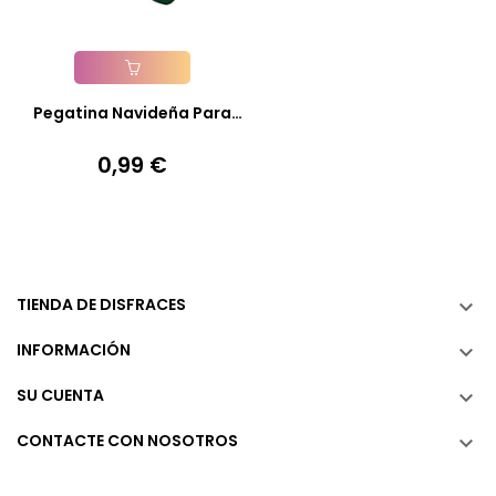
Añadir A La Cesta
Pegatina Navideña Para
Cristal
0,99 €
Precio
TIENDA DE DISFRACES

INFORMACIÓN

SU CUENTA

CONTACTE CON NOSOTROS
