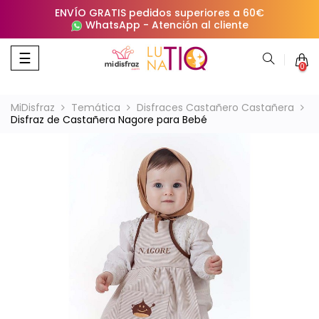
ENVÍO GRATIS pedidos superiores a 60€
WhatsApp
-
Atención al cliente
Navegación
☰
0
de
palanca
MiDisfraz
Temática
Disfraces Castañero Castañera
Disfraz de Castañera Nagore para Bebé