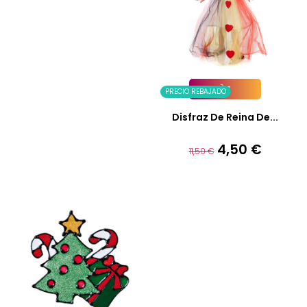
PRECIO REBAJADO
Añadir A La Cesta
Disfraz De Reina De...
4,50 €
Precio
Precio
11,50 €
base