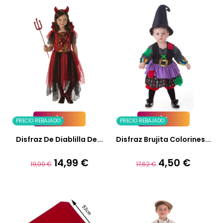
PRECIO REBAJADO
PRECIO REBAJADO
Añadir A La Cesta
Añadir A La Cesta
Disfraz De Diablilla De...
Disfraz Brujita Colorines...
14,99 €
4,50 €
Precio
Precio
Precio
Precio
19,99 €
17,62 €
base
base