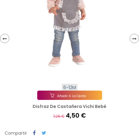
‹
›
6-12M
Añadir A La Cesta
Disfraz De Castañera Vichi Bebé
4,50 €
7,25 €
Compartir