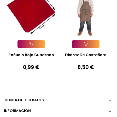
Añadir A La Cesta
Añadir A La Cesta
Pañuelo Rojo Cuadrado
Disfraz De Castañero
Otoño...
0,99 €
8,50 €
Precio
Precio
TIENDA DE DISFRACES

INFORMACIÓN
