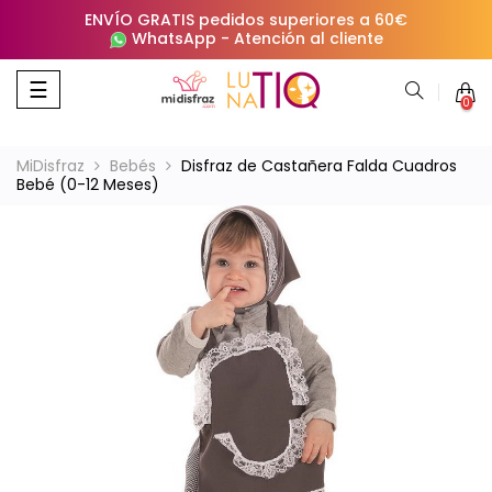
ENVÍO GRATIS pedidos superiores a 60€
WhatsApp
-
Atención al cliente
Navegación
☰
0
de
palanca
MiDisfraz
Bebés
Disfraz de Castañera Falda Cuadros
Bebé (0-12 Meses)