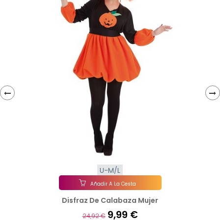
‹
›
U-M/L
Añadir A La Cesta
Disfraz De Calabaza Mujer
9,99 €
24,92 €