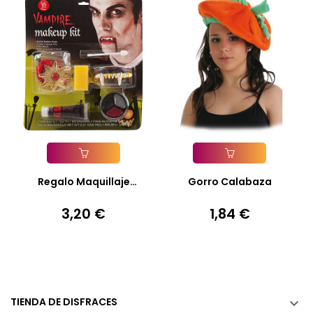
Añadir A La Cesta
Añadir A La Cesta
Regalo Maquillaje
Gorro Calabaza
Halloween...
3,20 €
1,84 €
Precio
Precio
TIENDA DE DISFRACES
