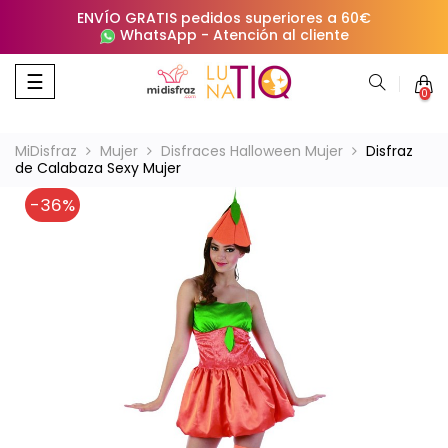
ENVÍO GRATIS pedidos superiores a 60€
WhatsApp
-
Atención al cliente
Navegación
☰
0
de
palanca
MiDisfraz
Mujer
Disfraces Halloween Mujer
Disfraz
de Calabaza Sexy Mujer
-36%