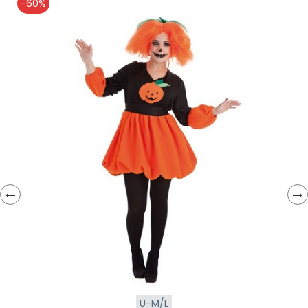
-60%
‹
›
U-M/L