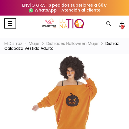
ENVÍO GRATIS pedidos superiores a 60€
WhatsApp
-
Atención al cliente
Navegación
☰
0
de
palanca
MiDisfraz
Mujer
Disfraces Halloween Mujer
Disfraz
Calabaza Vestido Adulto