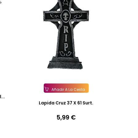
Añadir A La Cesta
...
Lapida Cruz 37 X 61 Surt.
5,99 €
Precio