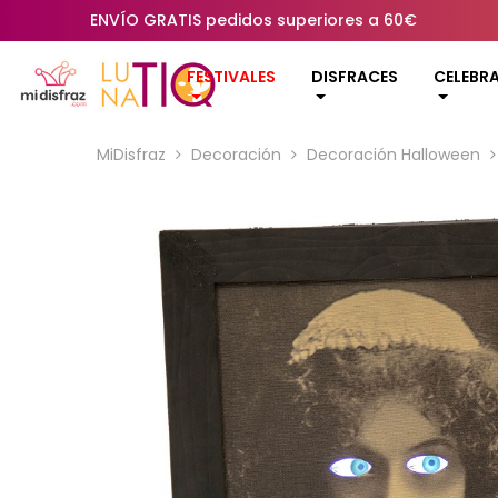
ENVÍO GRATIS pedidos superiores a 60€
FESTIVALES
DISFRACES
CELEBR
MiDisfraz
Decoración
Decoración Halloween