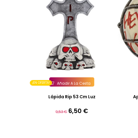
¡EN OFERTA!
Añadir A La Cesta
Lápida Rip 53 Cm Luz
Ap
6,50 €
Precio
Precio
9,53 €
base