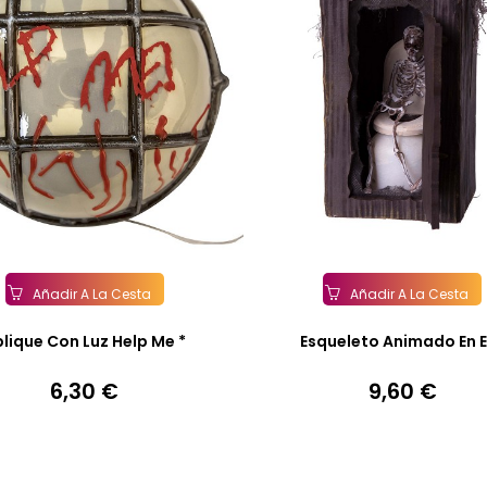
Añadir A La Cesta
Añadir A La Cesta
lique Con Luz Help Me *
Esqueleto Animado En El
6,30 €
9,60 €
Precio
Precio