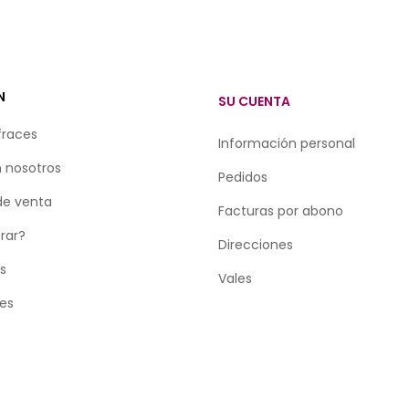
N
SU CUENTA
fraces
Información personal
 nosotros
Pedidos
de venta
Facturas por abono
rar?
Direcciones
as
Vales
tes