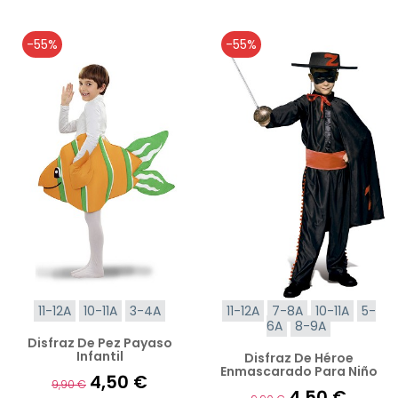
-55%
-55%
11-12A
10-11A
3-4A
11-12A
7-8A
10-11A
5-
6A
8-9A
Disfraz De Pez Payaso
Infantil
Disfraz De Héroe
Enmascarado Para Niño
4,50 €
9,90 €
4,50 €