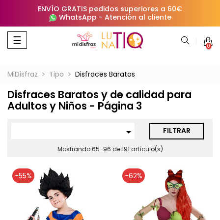
ENVÍO GRATIS pedidos superiores a 60€
WhatsApp
-
Atención al cliente
Navegación
☰
0
de
palanca
MiDisfraz
Tipo
Disfraces Baratos
Disfraces Baratos y de calidad para
Adultos y Niños - Página 3
FILTRAR

Mostrando 65-96 de 191 artículo(s)
-55%
-62%