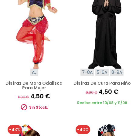
AL
7-8A
5-6A
8-9A
Disfraz De Mora Odalisca
Disfraz De Cura Para Niño
Para Mujer
4,50 €
9,90 €
4,50 €
11,90 €
Recibe entre 10/08 y 11/08

Sin Stock.
-43%
-40%