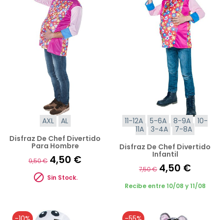
AXL
AL
11-12A
5-6A
8-9A
10-
11A
3-4A
7-8A
Disfraz De Chef Divertido
Para Hombre
Disfraz De Chef Divertido
Infantil
4,50 €
9,50 €
4,50 €
7,50 €

Sin Stock.
Recibe entre 10/08 y 11/08
-10%
-55%