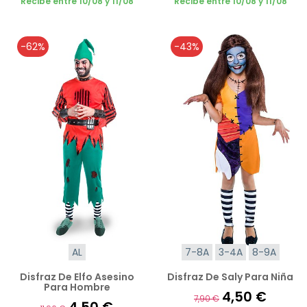
Recibe entre 10/08 y 11/08
Recibe entre 10/08 y 11/08
-62%
-43%
AL
7-8A
3-4A
8-9A
Disfraz De Elfo Asesino
Disfraz De Saly Para Niña
Para Hombre
4,50 €
7,90 €
4,50 €