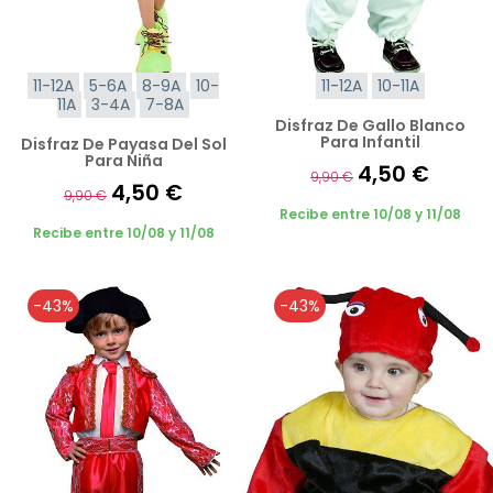
11-12A
5-6A
8-9A
10-
11-12A
10-11A
11A
3-4A
7-8A
Disfraz De Gallo Blanco
Para Infantil
Disfraz De Payasa Del Sol
Para Niña
4,50 €
9,90 €
4,50 €
9,90 €
Recibe entre 10/08 y 11/08
Recibe entre 10/08 y 11/08
-43%
-43%